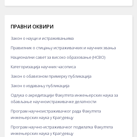
ПРАВНИ ОКВИРИ
Закон о науци и истраживањима
Правилник о стицању истраживачких и научних звања
Национални савет за високо образовање (НСВО)
Категоризација научних часописа
Закон о обавезном примерку публикација
Закон о издавању публикација
Одлука о акредитацији Факултета инжењерских наука за
обављање научноистраживачке делатности
Програм научноистраживачког рада Факултета
инжењерских наука у Крагујевцу
Програм научно-истраживачког подмлатка Факултета
инжењерских наука у Крагујевцу