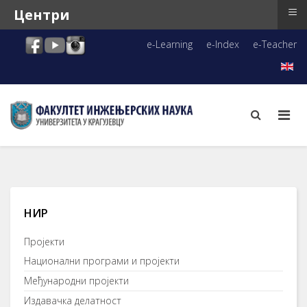
≡
Центри
e-Learning
e-Index
e-Teacher
НИР
Пројекти
Национални програми и пројекти
Међународни пројекти
Издавачка делатност