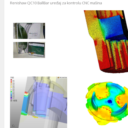
Renishaw QC10 BallBar uređaj za kontrolu CNC mašina