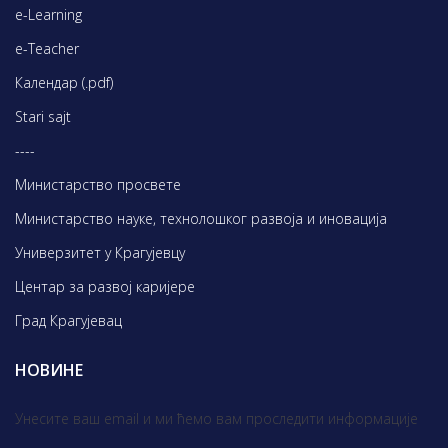
e-Learning
e-Teacher
Календар (.pdf)
Stari sajt
----
Министарство просвете
Министарство науке, технолошког развоја и иновација
Универзитет у Крагујевцу
Центар за развој каријере
Град Крагујевац
НОВИНЕ
Унесите ваш email и ми ћемо вам проследити информације