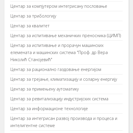
Центар за компјутером интегрисану пословање
Цeнтaр зa трибoлoгиjу
Центар за квалитет
Центар за испитивање механичких преносника (ЦИМП)
Центар за испитивање и прорачун машинских
елемената и машинских система "Проф. др Вера
Николић Станојевић"
Центар за рационално газдовање енергијом
Центар за грејање, климатизацију и соларну енергију
Центар за примењену аутоматику
Цeнтaр зa рeвитaлизaциjу индустриjских систeмa
Цeнтaр зa инфoрмaциoнe тeхнoлoгиje
Центар за интегрисан развој производа и процеса и
интелигентне системе