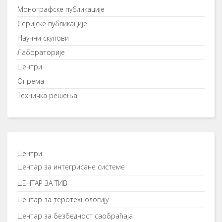
Монографске публикације
Серијске публикације
Научни скупови
Лабораторије
Центри
Опрема
Техничка решења
Центри
Центар за интегрисане системе
ЦЕНТАР ЗА ТИВ
Центар за теротехнологију
Центар за безбедност саобраћаја