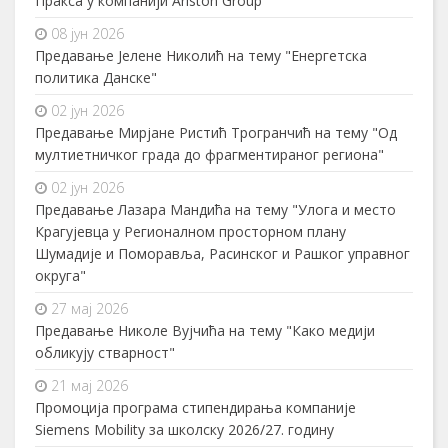
Пракса у компанији Ariston Group
08 јун 2026
Предавање Јелене Николић на тему "Енергетска
политика Данске"
02 јун 2026
Предавање Мирјане Ристић Трогранчић на тему "Од
мултиетничког града до фрагментираног региона"
02 јун 2026
Предавање Лазара Мандића на тему "Улога и место
Крагујевца у Регионалном просторном плану
Шумадије и Поморавља, Расинског и Рашког управног
округа"
27 мај 2026
Предавање Николе Вујчића на тему "Како медији
обликују стварност"
21 мај 2026
Промоција програма стипендирања компаније
Siemens Mobility за школску 2026/27. годину