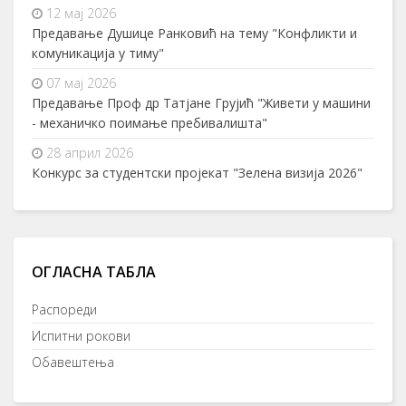
12 мај 2026
Предавање Душице Ранковић на тему "Конфликти и
комуникација у тиму"
07 мај 2026
Предавање Проф др Татјане Грујић "Живети у машини
- механичко поимање пребивалишта"
28 април 2026
Конкурс за студентски пројекат "Зелена визија 2026"
ОГЛАСНА ТАБЛА
Распореди
Испитни рокови
Обавештења