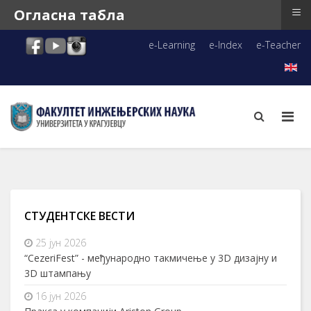
≡
Огласна табла
e-Learning
e-Index
e-Teacher
СТУДЕНТСКЕ ВЕСТИ
25 јун 2026
“CezeriFest” - међународно такмичење у 3D дизајну и
3D штампању
16 јун 2026