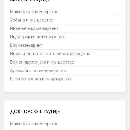
Машинско инжењерство
Урбано инжењерство
Инжењерски менаџмент
Индустријско инжењерство
Биоинжењеринг
Инжењерство заштите животне средине
Војноиндустријско инжењерство
Аутомобилско инжењерство
Електротехника и рачунарство
ДОКТОРСКЕ СТУДИЈЕ
Mашинско инжењерство