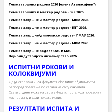
Теме завршних радова 2026_Јелена Атанасијевић
Теме завршних и мастер радова - ЕиР 2026.
Теме за завршне и мастер радове - МВМ 2026.
Теме за завршне и мастер радове - ЕПТ 2026.
Теме за завршне/дипломске радове - ПМАУ 2026.
Теме за завршне и мастер радове - МКМ 2026.
Теме за завршне радове ОАС и МАС -
Војноиндустријско инжењерство 2026.
ИСПИТНИ РОКОВИ И
КОЛОКВИЈУМИ
Од јунског рока 2024. факултет неће више објављивати
распоред полагања по салама на сајту факултета.
Сваки студент може на свом еИндекс порталу да провери у
ком термину и сали полаже испит.
РЕЗУЛТАТИ ИСПИТА И