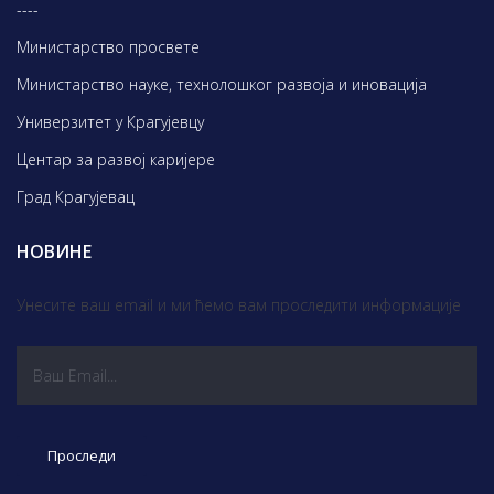
----
Министарство просвете
Министарство науке, технолошког развоја и иновација
Универзитет у Крагујевцу
Центар за развој каријере
Град Крагујевац
НОВИНЕ
Унесите ваш email и ми ћемо вам проследити информације