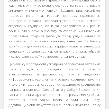
достигнућа у области електротехнике и рачунарства. Ово је
један од кључних аспеката с обзиром на изузетно високу
динамику у поменутој струци. Додатно, циљ студијског
програма јесте и да изврши припрему студената за
евентуални наставак школовања (првенствено на мастер
академским студијама) као и даља усавршавања и рад на
себи. С тим у вези, а у складу са савременим циљевима
образовања, студенти треба да стекну радне навике за
непрекидно образовање и напредовање како би били у
могућности да у инжењерској каријери испрате технолошка
кретања и трендове, као и да се на бази тога прилагођавају
и самостално дограђују у професионалном смислу.
Циљеви су у потпуности усклађени са тренутним захтевима
тржишта рада и привредног развоја у области
електротехнике и рачунарства, како у индустрији
информационих технологија и развоја софтвера, тако и у
индустрији развоја савремених хардверско-софтверских
направа и склопова. Ове области у Србији бележе нагли
раст и представљају све веће тржиште рада у смислу обима
отворених нових радних места на годишњем нивоу.
Додатно, циљеви Факултета инжењерских наука као што су