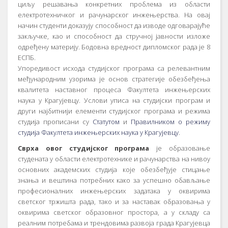
циљу решавања конкретних проблема из области
електротехничког и рачунарског инжењерства. На овај
начин студенти доказују способност да изводе одговарајуће
закључке, као и способност да стручној јавности изложе
одређену материју. Бодовна вредност дипломског рада је 8
ЕСПБ.
Упоредивост исхода студијског програма са релевантним
међународним узорима је основ стратегије обезбеђења
квалитета наставног процеса Факултета инжењерских
наука у Крагујевцу. Услови уписа на студијски програм и
други најбитнији елементи студијског програма и режима
студија прописани су
Статутом
и
Правилником о режиму
студија Факултета инжењерских наука у Крагујевцу
.
Сврха овог студијског програма
је образовање
студената у области електротехнике и рачунарства на нивоу
основних академских студија које обезбеђује стицање
знања и вештина потребних како за успешно обављање
професионалних инжењерских задатака у оквирима
светског тржишта рада, тако и за наставак образовања у
оквирима светског образовног простора, а у складу са
реалним потребама и трендовима развоја града Крагујевца