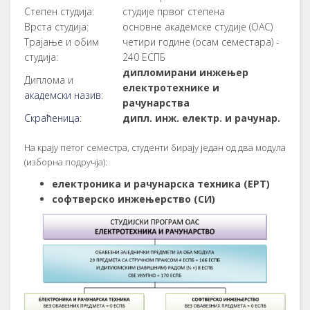
Степен студија:
студије првог степена
Врста студија:
основне академске студије (ОАС)
Трајање и обим
четири године (осам семестара) -
студија:
240 ЕСПБ
дипломирани инжењер
Диплома и
електротехнике и
академски назив
:
рачунарства
Скраћеница
:
дипл. инж. електр. и рачунар.
На крају петог семестра, студенти бирају један од два модула
(изборна подручја):
електроника и рачунарска техника (ЕРТ)
софтверско инжењерство (СИ)