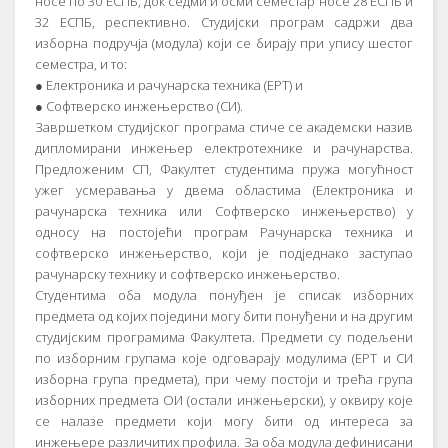
носе по 30 ЕСПБ, док седми и осми семестар носе 28 ЕСПБ и
32 ЕСПБ, респективно. Студијски програм садржи два
изборна подручја (модула) који се бирају при упису шестог
семестра, и то:
● Електроника и рачунарска техника (ЕРТ) и
● Софтверско инжењерство (СИ).
Завршетком студијског програма стиче се академски назив
дипломирани инжењер електротехнике и рачунарства.
Предложеним СП, Факултет студентима пружа могућност
ужег усмеравања у двема областима (Електроника и
рачунарска техника или Софтверско инжењерство) у
односу на постојећи програм Рачунарска техника и
софтверско инжењерство, који је подједнако заступао
рачунарску технику и софтверско инжењерство.
Студентима оба модула понуђен је списак изборних
предмета од којих поједини могу бити понуђени и на другим
студијским програмима Факултета. Предмети су подељени
по изборним групама које одговарају модулима (ЕРТ и СИ
изборна група предмета), при чему постоји и трећа група
изборних предмета ОИ (остали инжењерски), у оквиру које
се налазе предмети који могу бити од интереса за
инжењере различитих профила. За оба модула дефинисани