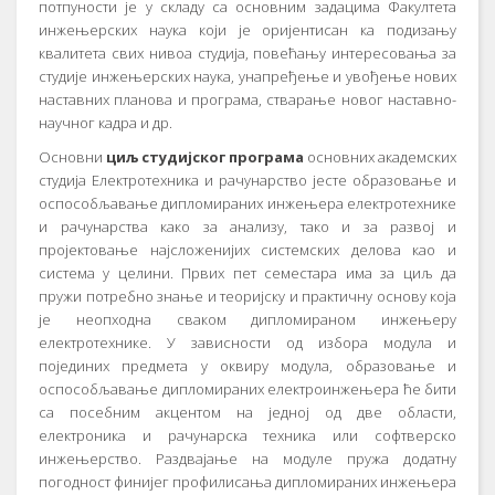
потпуности је у складу са основним задацима Факултета
инжењерских наука који је оријентисан ка подизању
квалитета свих нивоа студија, повећању интересовања за
студије инжењерских наука, унапређење и увођење нових
наставних планова и програма, стварање новог наставно-
научног кадра и др.
Основни
циљ студијског програма
основних академских
студија Електротехника и рачунарство јесте образовање и
оспособљавање дипломираних инжењера електротехнике
и рачунарства како за анализу, тако и за развој и
пројектовање најсложенијих системских делова као и
система у целини. Првих пет семестара има за циљ да
пружи потребно знање и теоријску и практичну основу која
је неопходна сваком дипломираном инжењеру
електротехнике. У зависности од избора модула и
појединих предмета у оквиру модула, образовање и
оспособљавање дипломираних електроинжењера ће бити
са посебним акцентом на једној од две области,
електроника и рачунарска техника или софтверско
инжењерство. Раздвајање на модуле пружа додатну
погодност финијег профилисања дипломираних инжењера