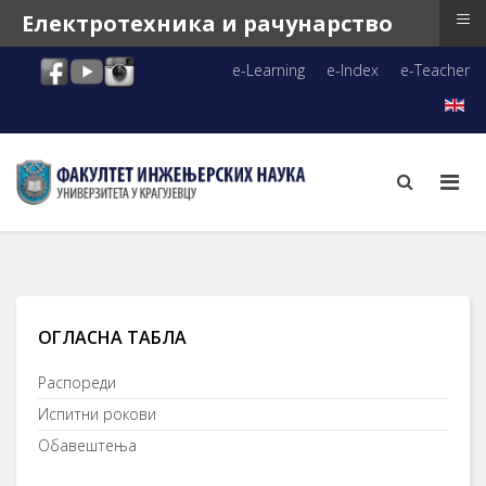
≡
Електротехника и рачунарство
e-Learning
e-Index
e-Teacher
ОГЛАСНА ТАБЛА
Распореди
Испитни рокови
Обавештења