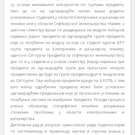
су услови минималне изборности по групама предмета,
тако да се на одговарајући начин врши додатно
усмеравање студената у области Електронике и рачунарске
технике или у области Софтверског инжењерства. Наиме, у
шестом семестру врши се раздвајање на модуле избором
најмање једног предмета из одговарајуће групе предмета
који су понуђени на модулу за који се студент одлучи (ЕРТ
група предмета за Електронику и рачунарску технику,
односно СИ група предмета за софтверско инжењерство),
док се и у седмом и у осмом семестру бирају најмање три
предмета из одговарајуће групе док преостали четврти
предмет може да буде из групе предмета другог модула или
из ОИ групе. Сви изборни предмети вреде по 6 ЕСПБ, с тим
што избор одређених предмета може бити условљен
одговарајућим предзнањем које је прописано условима за
похађање наставе из изабраног предмета. Исходи процеса
учења обухватају специфичне вештине решавања
сложених проблема у области електротехнике и
рачунарства.
Дипломски рад је резултат самосталног рада студента којим
се систематизују и примењују научна и стручна знања у