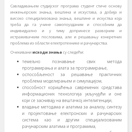
Савладавањем студијског програма студент стиче основу
инжењерских знања, вештина и искустава, а добија и
високо специјализована знања, вештине и искуства која
треба да га учине самопоузданим и способним да
индивидуално и у тиму допринесе развојним и
истраживачким пословима, али и решавању конкретних
проблема из области електротехнике и рачунарства.
Очекивани
исходи знања
су следећи:
темељно познавање свих метода
програмирања и алата за програмирање,
оспособљеност за решавање практичних
проблема моделирањем и симулацијом,
способност коришћења савремених средстава
информационих технологија укључујући и оне
који се заснивају на вештачкој интелигенцији,
владање методама и алатима за анализу, синтезу
и пројектовање електронских и рачунарских
система као и другим специјализованим
рачунарским алатима и програмима,