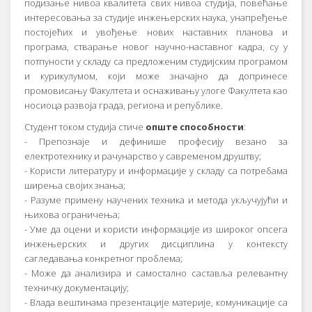
подизање нивоа квалитета свих нивоа студија, повећање
интересовања за студије инжењерских наука, унапређење
постојећих и увођење нових наставних планова и
програма, стварање новог научно-наставног кадра, су у
потпуности у складу са предложеним студијским програмом
и курикулумом, који може значајно да допринесе
промовисању Факултета и оснаживању улоге Факултета као
носиоца развоја града, региона и републике.
Студент током студија стиче
опште способности
:
- Препознаје и дефинише професију везано за
електротехнику и рачунарство у савременом друштву;
- Користи литературу и информације у складу са потребама
ширења својих знања;
- Разуме примену научених техника и метода укључујући и
њихова ограничења;
- Уме да оцени и користи информације из широког опсега
инжењерских и других дисциплина у контексту
сагледавања конкретног проблема;
- Може да анализира и самостално саставља релевантну
техничку документацију;
- Влада вештинама презентације материје, комуникације са