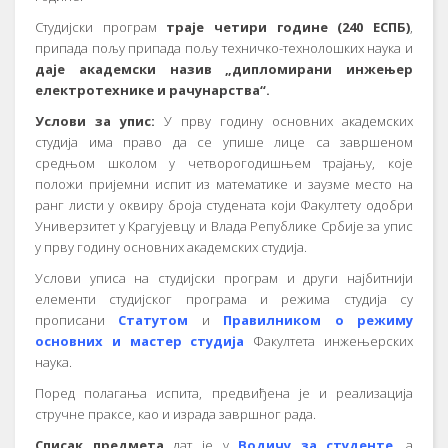
Студијски програм
траје четири године (240 ЕСПБ)
,
припада пољу припада пољу техничко-технолошких наука и
даје академски назив „дипломирани инжењер
електротехнике и рачунарства“.
Услови за упис:
У прву годину основних академских
студија има право да се упише лице са завршеном
средњом школом у четворогодишњем трајању, које
положи пријемни испит из математике и заузме место на
ранг листи у оквиру броја студената који Факултету одобри
Универзитет у Крагујевцу и Влада Републике Србије за упис
у прву годину основних академских студија.
Услови уписа на студијски програм и други најбитнији
елементи студијског програма и режима студија су
прописани
Статутом
и
Правилником о режиму
основних и мастер студија
Факултета инжењерских
наука.
Поред полагања испита, предвиђена је и реализација
стручне праксе, као и израда завршног рада.
Списак предмета
дат је у
Водичу за студенте
, а