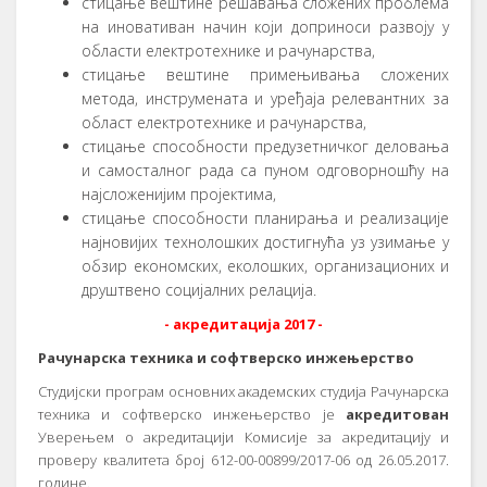
стицање вештине решавања сложених проблема
на иновативан начин који доприноси развоју у
области електротехнике и рачунарства,
стицање вештине примењивања сложених
метода, инструмената и уређаја релевантних за
област електротехнике и рачунарства,
стицање способности предузетничког деловања
и самосталног рада са пуном одговорношћу на
најсложенијим пројектима,
стицање способности планирања и реализације
најновијих технолошких достигнућа уз узимање у
обзир економских, еколошких, организационих и
друштвено социјалних релација.
- акредитација 2017 -
Рачунарска техника и софтверско инжењерство
Студијски програм основних академских студија Рачунарска
техника и софтверско инжењерство је
акредитован
Уверењем о акредитацији Комисије за акредитацију и
проверу квалитета број 612-00-00899/2017-06 од 26.05.2017.
године.