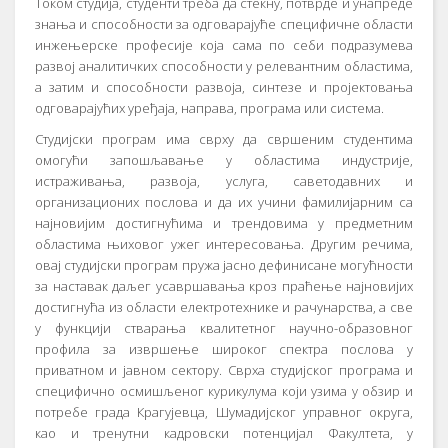
Током студија, студенти треба да стекну, потврде и унапреде
знања и способности за одговарајуће специфичне области
инжењерске професије која сама по себи подразумева
развој аналитичких способности у релевантним областима,
а затим и способности развоја, синтезе и пројектовања
одговарајућих уређаја, направа, програма или система.
Студијски програм има сврху да свршеним студентима
омогући запошљавање у областима индустрије,
истраживања, развоја, услуга, саветодавних и
организационих послова и да их учини фамилијарним са
најновијим достигнућима и трендовима у предметним
областима њиховог ужег интересовања. Другим речима,
овај студијски програм пружа јасно дефинисане могућности
за наставак даљег усавршавања кроз праћење најновијих
достигнућа из области електротехнике и рачунарства, а све
у функцији стварања квалитетног научно-образовног
профила за извршење широког спектра послова у
приватном и јавном сектору. Сврха студијског програма и
специфично осмишљеног курикулума који узима у обзир и
потребе града Крагујевца, Шумадијског управног округа,
као и тренутни кадровски потенцијал Факултета, у