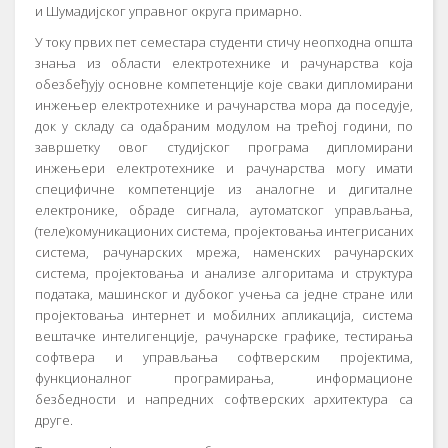
и Шумадијског управног округа примарно.
У току првих пет семестара студенти стичу неопходна општа
знања из области електротехнике и рачунарства која
обезбеђују основне компетенције које сваки дипломирани
инжењер електротехнике и рачунарства мора да поседује,
док у складу са одабраним модулом на трећој години, по
завршетку овог студијског програма дипломирани
инжењери електротехнике и рачунарства могу имати
специфичне компетенције из аналогне и дигиталне
електронике, обраде сигнала, аутоматског управљања,
(теле)комуникационих система, пројектовања интегрисаних
система, рачунарских мрежа, наменских рачунарских
система, пројектовања и анализе алгоритама и структура
података, машинског и дубоког учења са једне стране или
пројектовања интернет и мобилних апликација, система
вештачке интелигенције, рачунарске графике, тестирања
софтвера и управљања софтверским пројектима,
функционалног програмирања, информационе
безбедности и напредних софтверских архитектура са
друге.