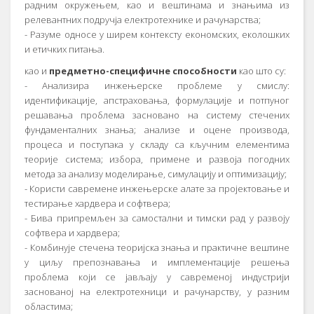
радним окружењем, као и вештинама и знањима из
релевантних подручја електротехнике и рачунарства;
- Разуме односе у ширем контексту економских, еколошких
и етичких питања.
као и
предметно-специфичне способности
као што су:
- Анализира инжењерске проблеме у смислу:
идентификације, апстраховања, формулације и потпуног
решавања проблема засновано на систему стечених
фундаменталних знања; анализе и оцене производа,
процеса и поступака у складу са кључним елементима
теорије система; избора, примене и развоја погодних
метода за анализу моделирање, симулацију и оптимизацију;
- Користи савремене инжењерске алате за пројектовање и
тестирање хардвера и софтвера;
- Бива припремљен за самостални и тимски рад у развоју
софтвера и хардвера;
- Комбинује стечена теоријска знања и практичне вештине
у циљу препознавања и имплементације решења
проблема који се јављају у савременој индустрији
заснованој на електротехници и рачунарству, у разним
областима;