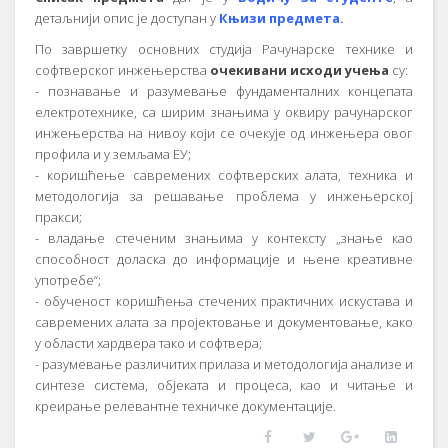
детаљнији опис је доступан у
Књизи предмета.
По завршетку основних студија Рачунарске технике и
софтверског инжењерства
очекивани исходи учења
су:
- познавање и разумевање фундаменталних концепата
електротехнике, са ширим знањима у оквиру рачунарског
инжењерства на нивоу који се очекује од инжењера овог
профила и у земљама ЕУ;
- коришћење савремених софтверских алата, техника и
методологија за решавањe проблема у инжењерској
пракси;
- владање стеченим знањима у контексту „знање као
способност доласка до информације и њене креативне
употребе“;
- обученост коришћења стечених практичних искустава и
савремених алата за пројектовање и документовање, како
у области хардвера тако и софтвера;
- разумевање различитих прилаза и методологија анализе и
синтезе система, објеката и процеса, као и читање и
креирање релевантне техничке документације.