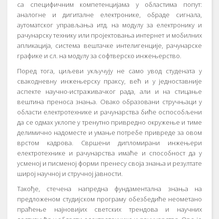
са специфичним компетенцијама у областима попут:
аналогне и дигиталне електронике, обраде сигнала,
аутоматског управљања итд. на модулу за електронику и
рачунарску технику или пројектовања интернет и мобилних
апликација, система вештачке интелигенције, рачунарске
графике и сл. на модулу за софтверско инжењерство.
Поред тога, циљеви укључују не само увод студената у
свакодневну инжењерску праксу, већ и у једноставније
аспекте научно-истраживачког рада, али и на стицање
вештина преноса знања. Овако образовани стручњаци у
области електротехнике и рачунарства биће оспособљени
да се одмах уклопе у тренутно привредно окружење и тиме
делимично надоместе и умање потребе привреде за овом
врстом кадрова. Свршени дипломирани инжењери
електротехнике и рачунарства имаће и способност да у
усменој и писменој форми пренесу своја знања и резултате
широј научној и стручној јавности.
Такође, стечена напредна фундаментална знања на
предложеном студијском програму обезбедиће неометано
праћење најновијих светских трендова и научних