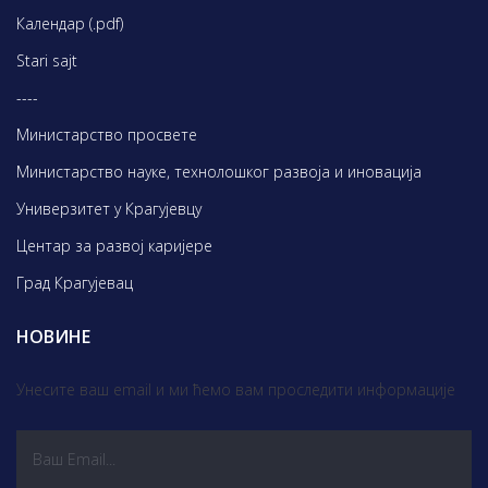
Календар (.pdf)
Stari sajt
----
Министарство просвете
Министарство науке, технолошког развоја и иновација
Универзитет у Крагујевцу
Центар за развој каријере
Град Крагујевац
НОВИНЕ
Унесите ваш email и ми ћемо вам проследити информације