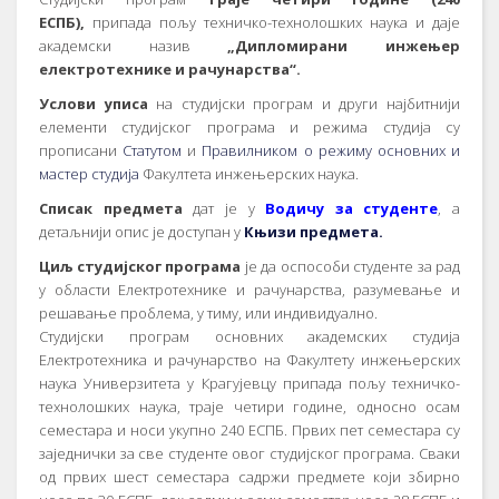
ЕСПБ),
припада пољу техничко-технолошких наука и даје
академски назив
„Дипломирани инжењер
електротехнике и рачунарства“.
Услови уписа
на студијски програм и други најбитнији
елементи студијског програма и режима студија су
прописани
Статутом
и
Правилником о режиму основних и
мастер студија
Факултета инжењерских наука.
Списак предмета
дат је у
Водичу за студенте
, а
детаљнији опис је доступан у
Књизи предмета.
Циљ студијског програма
је да оспособи студенте за рад
у области Електротехнике и рачунарства, разумевање и
решавање проблема, у тиму, или индивидуално.
Студијски програм основних академских студија
Електротехника и рачунарство на Факултету инжењерских
наука Универзитета у Крагујевцу припада пољу техничко-
технолошких наука, траје четири године, односно осам
семестара и носи укупно 240 ЕСПБ. Првих пет семестара су
заједнички за све студенте овог студијског програма. Сваки
од првих шест семестара садржи предмете који збирно