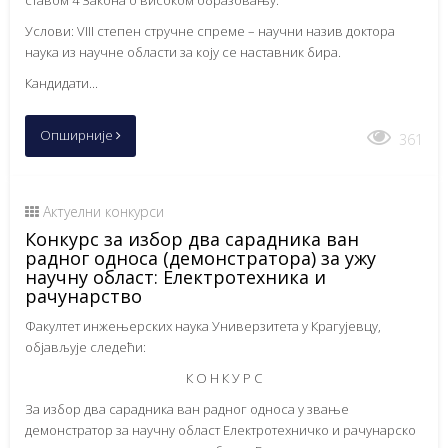
Услови: VIII степен стручне спреме – научни назив доктора
наука из научне области за коју се наставник бира.
Кандидати...
Опширније
361
Актуелни конкурси
Конкурс за избор два сарадника ван
радног односа (демонстратора) за ужу
научну област: Електротехника и
рачунарство
Факултет инжењерских наука Универзитета у Крагујевцу,
објављује следећи:
К О Н К У Р С
За избор два сарадника ван радног односа у звање
демонстратор за научну област Електротехничко и рачунарско