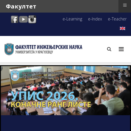
≡
Факултет
e-Learning
e-Index
e-Teacher
Upis 2026 Konacne liste