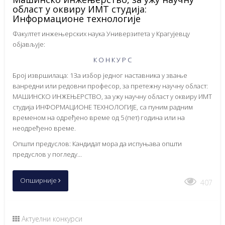
област у оквиру ИМТ студија:
Информационе технологије
Факултет инжењерских наука Универзитета у Крагујевцу
објављује:
К О Н К У Р С
Број извршилаца: 1За избор једног наставника у звање
ванредни или редовни професор, за претежну научну област:
МАШИНСКО ИНЖЕЊЕРСТВО, за ужу научну област у оквиру ИМТ
студија ИНФОРМАЦИОНЕ ТЕХНОЛОГИЈЕ, са пуним радним
временом на одређено време од 5 (пет) година или на
неодређено време.
Општи предуслов: Кандидат мора да испуњава општи
предуслов у погледу...
Опширније
407
Актуелни конкурси