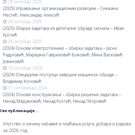
24 октобар 2025
(2025) Управљање организационим развојем – Снежана
Нестић, Александар Алексић
24 октобар 2025
(2025) Збирка задатака из дигиталне обраде сигнала – Иван
Крстић
24 октобар 2025
(2024) Основи електротехнике – збирка задатака – Јасна
Радуловић, Маријана Гавриловић Божовић, Мина Васковић
Јовановић
16 октобар 2024
(2024) Специјални поступци завршне машинске обраде –
Владимир Кочовић
17 септембар 2024
(2024) Основи конструисања – збирка решених задатака –
Ненад Марјановић, Ненад Костић, Ненад Петровић
Све публикације...
Упутство о начину набавке и плаћања услуга, добара и радова
за 2026. год.