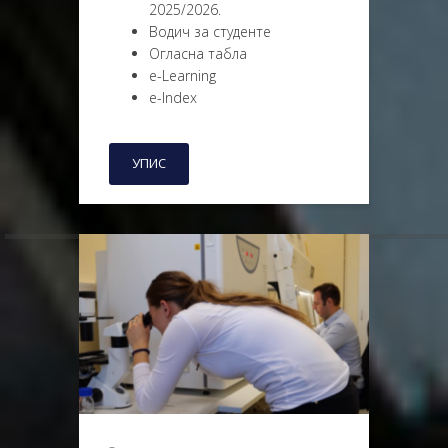
2025/2026.
Водич за студенте
Огласна табла
e-Learning
e-Index
УПИС