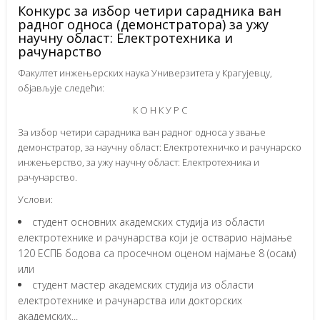
Конкурс за избор четири сарадника ван
радног односа (демонстратора) за ужу
научну област: Електротехника и
рачунарство
Факултет инжењерских наука Универзитета у Крагујевцу,
објављује следећи:
К О Н К У Р С
За избор четири сарадника ван радног односа у звање
демонстратор, за научну област: Електротехничко и рачунарско
инжењерство, за ужу научну област: Електротехника и
рачунарство.
Услови:
студент основних академских студија из области
електротехнике и рачунарства који је остварио најмање
120 ЕСПБ бодова са просечном оценом најмање 8 (осам)
или
студент мастер академских студија из области
електротехнике и рачунарства или докторских
академских...