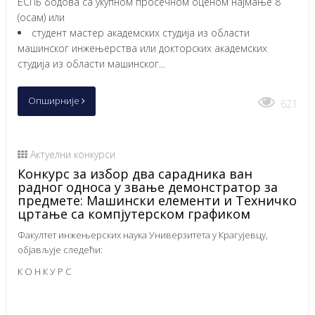
ЕСПБ бодова са укупном просечном оценом најмање 8
(осам) или
студент мастер академских студија из области
машинског инжењерства или докторских академских
студија из области машинског...
Опширније
621
Актуелни конкурси
Конкурс за избор два сарадника ван
радног односа у звање демонстратор за
предмете: Машински елементи и Техничко
цртање са компјутерском графиком
Факултет инжењерских наука Универзитета у Крагујевцу,
објављује следећи:
К О Н К У Р С