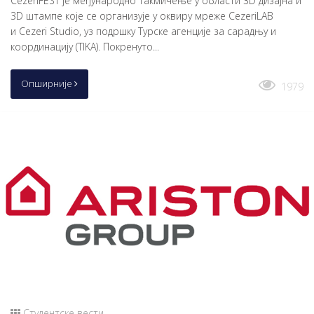
CezeriFEST је међународно такмичење у области 3D дизајна и
3D штампе које се организује у оквиру мреже CezeriLAB
и Cezeri Studio, уз подршку Турске агенције за сарадњу и
координацију (TIKA). Покренуто...
Опширније
1979
Студентске вести