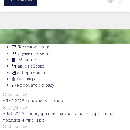
2075
Последње вeсти
Студентске вести
Публикације
Јавне набавке
Избори у звања
Календар
Информатор о раду
09 јул 2026
УПИС 2026: Коначне ранг листе
07 јул 2026
УПИС 2026: Процедура пријављивања на Конкурс - први
продужени уписни рок
06 јул 2026