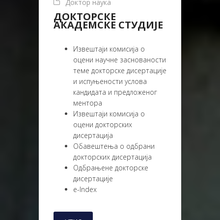
Доктор наука
ДОКТОРСКЕ
АКАДЕМСКЕ СТУДИЈЕ
Извештаји комисија о
оцени научне заснованости
теме докторске дисертације
и испуњености услова
кандидата и предложеног
ментора
Извештаји комисијa о
оцени докторских
дисертација
Обавештења о одбрани
докторских дисертација
Одбрањене докторске
дисертације
e-Index