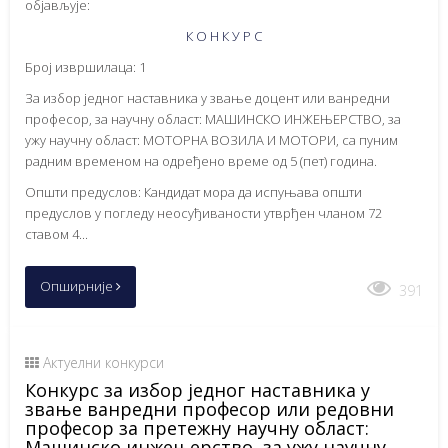
објављује:
К О Н К У Р С
Број извршилаца: 1
За избор једног наставника у звање доцент или ванредни
професор, за научну област: МАШИНСКО ИНЖЕЊЕРСТВО, за
ужу научну област: МОТОРНА ВОЗИЛА И МОТОРИ, са пуним
радним временом на одређено време од 5 (пет) година.
Општи предуслов: Кандидат мора да испуњава општи
предуслов у погледу неосуђиваности утврђен чланом 72
ставом 4...
Опширније
391
Актуелни конкурси
Конкурс за избор једног наставника у
звање ванредни професор или редовни
професор за претежну научну област:
Машинско инжењерство, за ужу научну