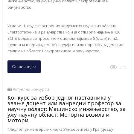
инжењерство, за ужу научну област: Електротехника и
рачунарство.
Услови: 1. студент основних академских студија из области
Електротехнике и рачунарства који је остварио најмање 120
ЕСПБ бодова са просечном оценом најмање 8 (осам) или2.
студент мастер академских студија или докторских академских
студија из области Електротехнике и рачунарства,...
Опширније
417
Актуелни конкурси
Конкурс за избор једног наставника у
звање доцент или ванредни професор за
научну област: Машинско инжењерство, за
ужу научну област: Моторна возила и
мотори
Факултет инжењерских наука Универзитета у Крагујевцу