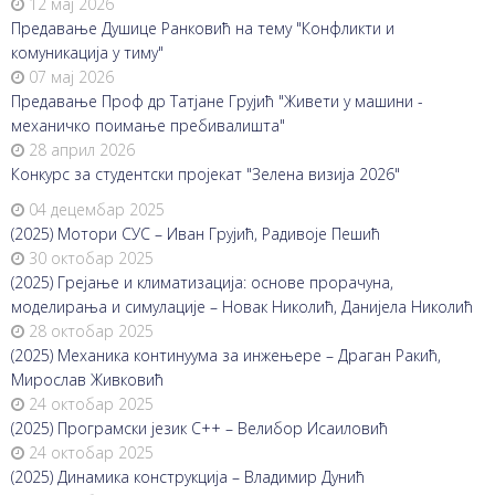
12 мај 2026
Предавање Душице Ранковић на тему "Конфликти и
комуникација у тиму"
07 мај 2026
Предавање Проф др Татјане Грујић "Живети у машини -
механичко поимање пребивалишта"
28 април 2026
Конкурс за студентски пројекат "Зелена визија 2026"
04 децембар 2025
(2025) Мотори СУС – Иван Грујић, Радивоје Пешић
30 октобар 2025
(2025) Грејање и климатизација: основе прорачуна,
моделирања и симулације – Новак Николић, Данијела Николић
28 октобар 2025
(2025) Механика континуума за инжењере – Драган Ракић,
Мирослав Живковић
24 октобар 2025
(2025) Програмски језик С++ – Велибор Исаиловић
24 октобар 2025
(2025) Динамика конструкција – Владимир Дунић