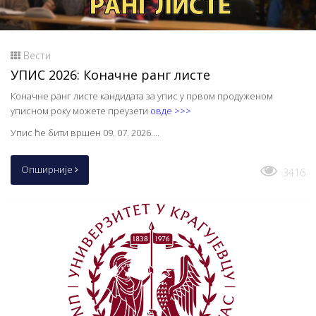
Вести
УПИС 2026: Коначне ранг листе
Коначне ранг листе кандидата за упис у првом продуженом
уписном року можете преузети
овде >>>
Упис ће бити вршен 09. 07. 2026....
Опширније
3416