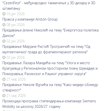
“CezeriFest” - међународно такмичење у 3D дизајну и 3D
штампању
16 јун 2026
Пракса у компанији Ariston Group
08 јун 2026
Предавање Јелене Николић на тему "Енергетска политика
Данске"
02 јун 2026
Предавање Мирјане Ристић Трогранчић на тему "Од
мултиетничког града до фрагментираног региона"
02 јун 2026
Предавање Лазара Мандића на тему "Улога и место
Крагујевца у Регионалном просторном плану Шумадије и
Поморавља, Расинског и Рашког управног округа"
27 мај 2026
Предавање Николе Вујчића на тему "Како медији обликују
стварност"
21 мај 2026
Промоција програма стипендирања компаније Siemens
Mobility за школску 2026/27. годину