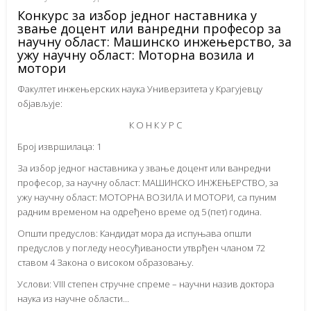
Конкурс за избор једног наставника у
звање доцент или ванредни професор за
научну област: Машинско инжењерство, за
ужу научну област: Моторна возила и
мотори
Факултет инжењерских наука Универзитета у Крагујевцу
објављује:
К О Н К У Р С
Број извршилаца: 1
За избор једног наставника у звање доцент или ванредни
професор, за научну област: МАШИНСКО ИНЖЕЊЕРСТВО, за
ужу научну област: МОТОРНА ВОЗИЛА И МОТОРИ, са пуним
радним временом на одређено време од 5 (пет) година.
Општи предуслов: Кандидат мора да испуњава општи
предуслов у погледу неосуђиваности утврђен чланом 72
ставом 4 Закона о високом образовању.
Услови: VIII степен стручне спреме – научни назив доктора
наука из научне области...