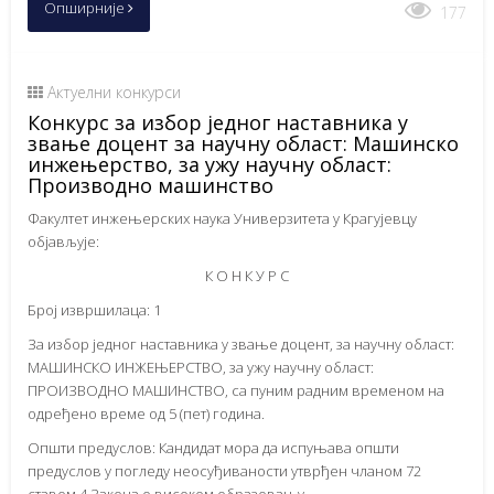
Опширније
177
Актуелни конкурси
Конкурс за избор једног наставника у
звање доцент за научну област: Машинско
инжењерство, за ужу научну област:
Производно машинство
Факултет инжењерских наука Универзитета у Крагујевцу
објављује:
К О Н К У Р С
Број извршилаца: 1
За избор једног наставника у звање доцент, за научну област:
МАШИНСКО ИНЖЕЊЕРСТВО, за ужу научну област:
ПРОИЗВОДНО МАШИНСТВО, са пуним радним временом на
одређено време од 5 (пет) година.
Општи предуслов: Кандидат мора да испуњава општи
предуслов у погледу неосуђиваности утврђен чланом 72
ставом 4 Закона о високом образовању.