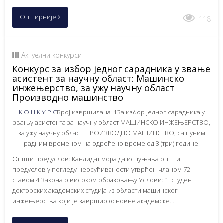
Опширније
118
Актуелни конкурси
Конкурс за избор једног сарадника у звање
асистент за научну област: Машинско
инжењерство, за ужу научну област
Производно машинство
К О Н К У Р С
Број извршилаца: 1За избор једног сарадника у
звању асистента за научну област МАШИНСКО ИНЖЕЊЕРСТВО,
за ужу научну област: ПРОИЗВОДНО МАШИНСТВО, са пуним
радним временом на одређено време од 3 (три) године.
Општи предуслов: Кандидат мора да испуњава општи
предуслов у погледу неосуђиваности утврђен чланом 72
ставом 4 Закона о високом образовању.Услови: 1. студент
докторских академских студија из области машинског
инжењерства који је завршио основне академске...