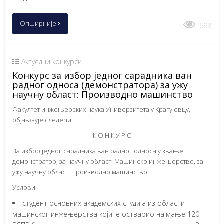
Опширније
698
Актуелни конкурси
Конкурс за избор једног сарадника ван
радног односа (демонстратора) за ужу
научну област: Производно машинство
Факултет инжењерских наука Универзитета у Крагујевцу,
објављује следећи:
К О Н К У Р С
За избор једног сарадника ван радног односа у звање
демонстратор, за научну област: Машинско инжењерство, за
ужу научну област: Производно машинство.
Услови:
студент основних академских студија из области
машинског инжењерства који је остварио најмање 120