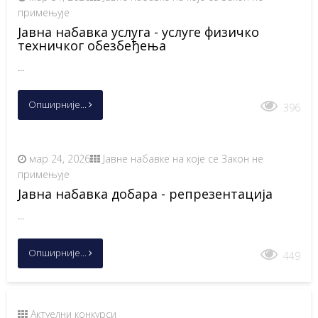
примењује
Јавна набавка услуга - услуге физичко
техничког обезбеђења
...
Опширније...
396
мар 24, 2026
Јавне набавке на које се Закон не
примењује
Јавна набавка добара - репрезентација
...
Опширније...
449
Актуелни конкурси