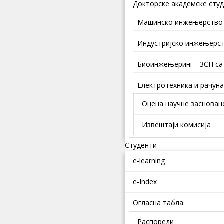
Докторске академске студ
Mашинско инжењерство
Индустријско инжењерс
Биоинжењеринг - ЗСП са
Електротехника и рачун
Оцена научне заснован
Извештаји комисија
Студенти
e-learning
e-Index
Огласна табла
Распореди