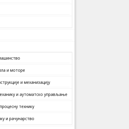
машинство
ила и моторе
струкције и механизацију
еханику и аутоматско управљање
 процесну технику
ку и рачунарство