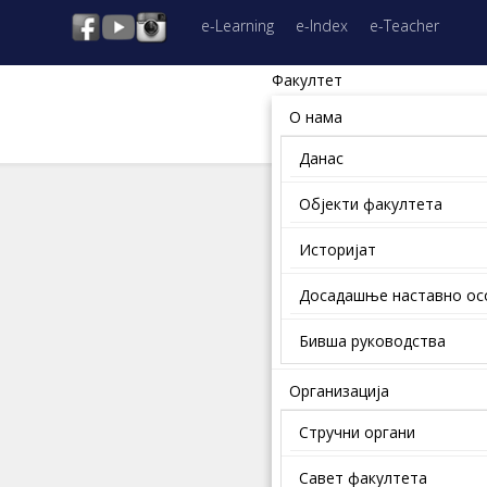
e-Learning
e-Index
e-Teacher
Факултет
О нама
Данас
Објекти факултета
Историјат
Досадашње наставно о
Бивша руководства
Организација
Стручни органи
Савет факултета