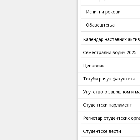
Испитни рокови
Обавештења
Календар наставних акти
Семестрални водич 2025.
Ценовник
Текући рачун факултета
Упутство о завршном и ма
Студентски парламент
Регистар студентских орг
Студентске вести