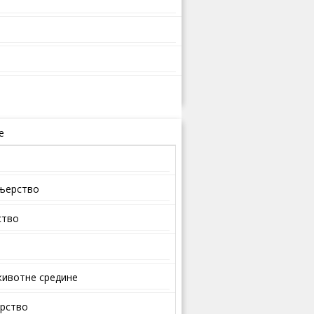
е
ењерство
ство
ивотне средине
арство