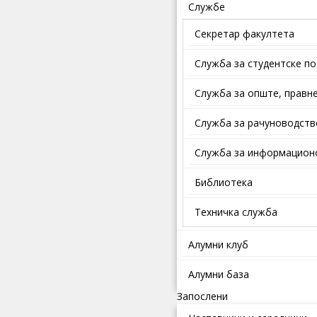
Службе
Секретар факултета
Служба за студентске п
Службa зa oпштe, прaвнe
Служба за рачуноводств
Служба за информационо
Библиотека
Техничка служба
Алумни клуб
Алумни база
Запослени