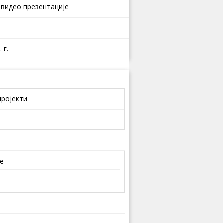
 видео презентације
 г.
пројекти
је