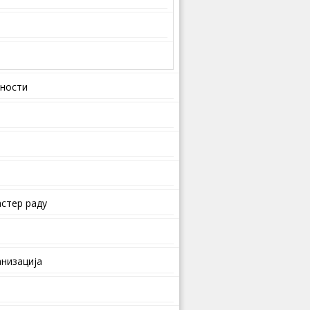
вности
стер раду
анизација