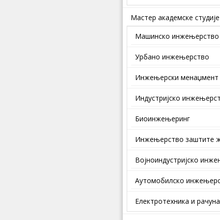
Мастер академске студије
Машинско инжењерство
Урбано инжењерство
Инжењерски менаџмент
Индустријско инжењерс
Биоинжењеринг
Инжењерство заштите ж
Војноиндустријско инж
Аутомобилско инжењер
Електротехника и рачун