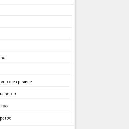
тво
ивотне средине
ењерство
ство
арство