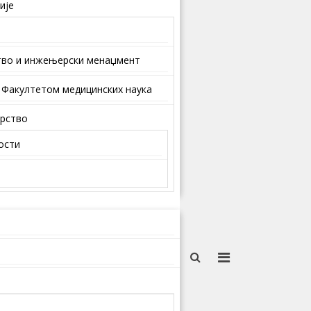
ије
тво и инжењерски менаџмент
 Факултетом медицинских наука
арство
ости