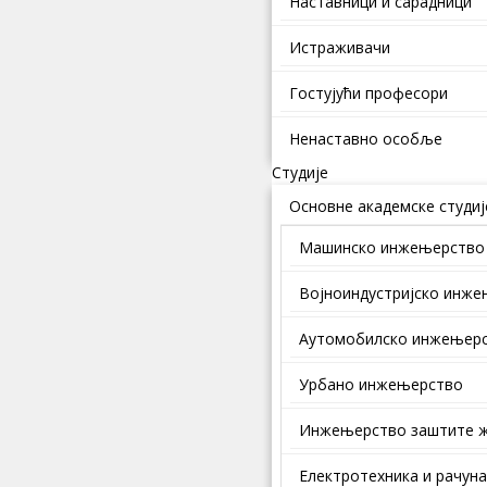
Наставници и сарадници
Истраживачи
Гостујући професори
Ненаставно особље
Студије
Основне академске студиј
Машинско инжењерство
Војноиндустријско инж
Аутомобилско инжењер
Урбано инжењерство
Инжењерство заштите ж
Електротехника и рачун