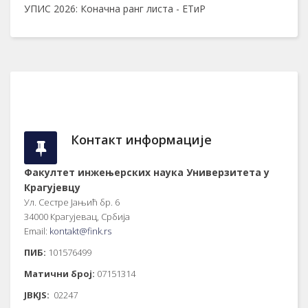
УПИС 2026: Коначна ранг листа - ЕТиР
Контакт информације
Факултет инжењерских наука Универзитета у
Крагујевцу
Ул. Сестре Јањић бр. 6
34000 Крагујевац, Србија
Email:
kontakt@fink.rs
ПИБ:
101576499
Матични број:
07151314
JBKJS:
02247