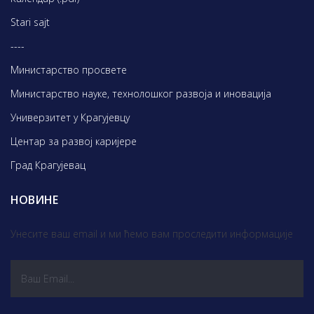
Stari sajt
----
Министарство просвете
Министарство науке, технолошког развоја и иновација
Универзитет у Крагујевцу
Центар за развој каријере
Град Крагујевац
НОВИНЕ
Унесите ваш email и ми ћемо вам проследити информације