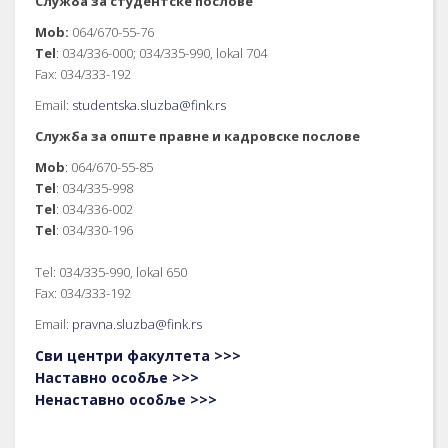
Служба за студентске послове
Mob:
064/670-55-76
Tel
: 034/336-000; 034/335-990, lokal 704
Fax: 034/333-192
Email:
studentska.sluzba@fink.rs
Служба за опште правне и кадровске послове
Mob
: 064/670-55-85
Tel
: 034/335-998
Tel
: 034/336-002
Tel
: 034/330-196
Tel: 034/335-990, lokal 650
Fax: 034/333-192
Email:
pravna.sluzba@fink.rs
Сви центри факултета >>>
Наставно особље >>>
Ненаставно особље >>>