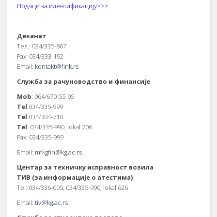
Подаци за идентификацију>>>
Деканат
Тел.: 034/335-867
Fax: 034/333-192
Email:
kontakt@fink.rs
Служба за рачуноводство и финансије
Mob
: 064/670-55-95
Tel
:034/335-999
Tel
:034/304-710
Tel
: 034/335-990, lokal 706
Fax: 034/335-999
Email:
mfkgfin@kg.ac.rs
Центар за техничку исправност возила
ТИВ (за информације о атестима)
Tel: 034/336-005; 034/335-990, lokal 626
Email:
tiv@kg.ac.rs