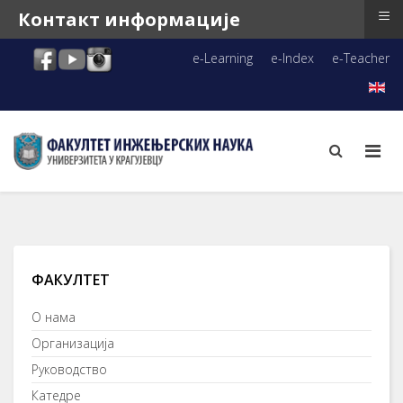
≡
Контакт информације
e-Learning
e-Index
e-Teacher
ФАКУЛТЕТ
О нама
Организација
Руководство
Катедре