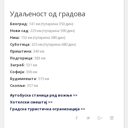
Удаљеност од градова
Београд:
141 км (путарина 350 дин)
Нови сад:
229 км (путарина 590 дин)
Ниш:
153 км (путарина 380 дин)
Суботица:
325 км (путарина 680 дин)
Приштина:
340 км
Подгорица:
383 км
Загреб:
531 км
Софија:
306 км
Будимпешта:
515 км
Скопље:
357 км
Аутобуска станица ред вожње >>
Хотелски смештај >>
Градска туристичка огранизација >>