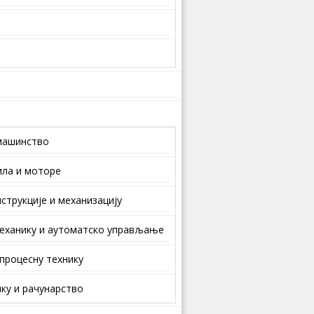
машинство
ила и моторе
струкције и механизацију
еханику и аутоматско управљање
 процесну технику
ку и рачунарство