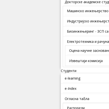
Докторске академске студ
Mашинско инжењерство
Индустријско инжењерс
Биоинжењеринг - ЗСП са
Електротехника и рачун
Оцена научне заснован
Извештаји комисија
Студенти
e-learning
e-Index
Огласна табла
Распореди