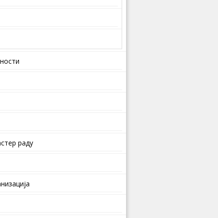
вности
стер раду
анизација