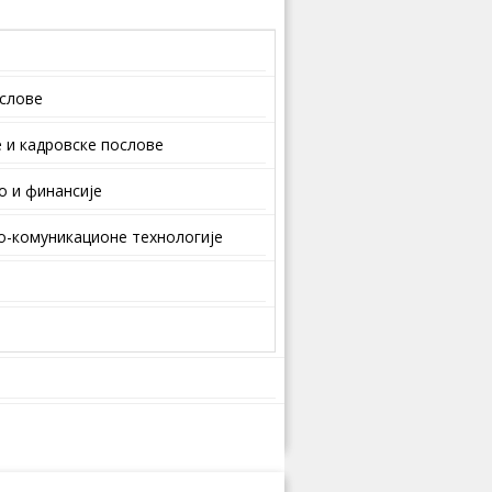
ослове
 и кaдрoвскe пoслoвe
о и финансије
-комуникационе технологије