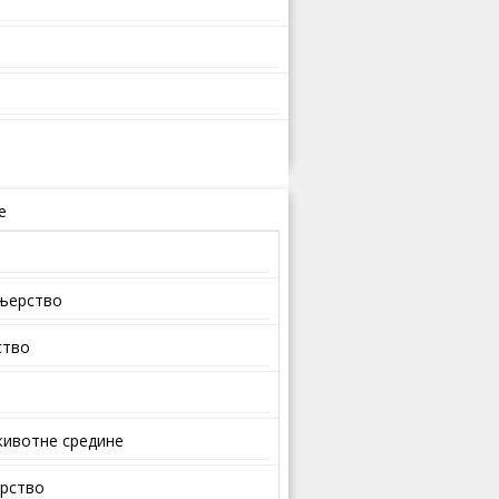
е
ењерство
ство
ивотне средине
арство