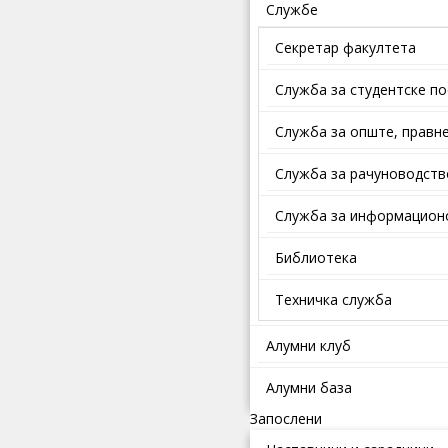
Службе
Секретар факултета
Служба за студентске п
Службa зa oпштe, прaвнe
Служба за рачуноводств
Служба за информационо
Библиотека
Техничка служба
Алумни клуб
Алумни база
Запослени