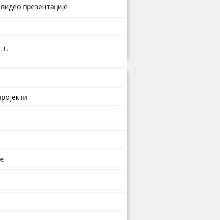
 видео презентације
 г.
пројекти
је