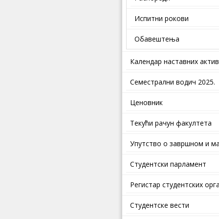
Испитни рокови
Обавештења
Календар наставних акти
Семестрални водич 2025.
Ценовник
Текући рачун факултета
Упутство о завршном и ма
Студентски парламент
Регистар студентских орг
Студентске вести