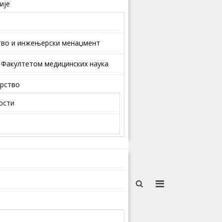
ије
тво и инжењерски менаџмент
 Факултетом медицинских наука
арство
ости