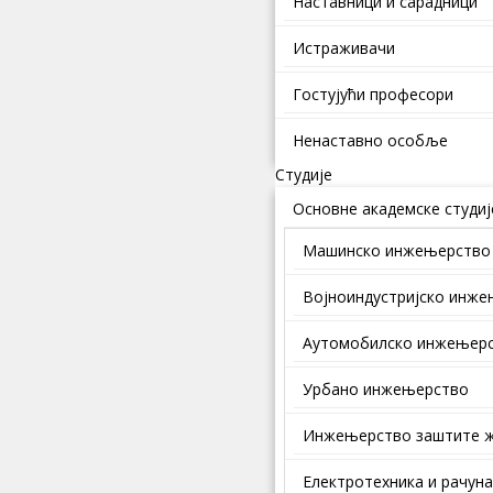
Наставници и сарадници
Истраживачи
Гостујући професори
Ненаставно особље
Студије
Основне академске студиј
Машинско инжењерство
Војноиндустријско инж
Аутомобилско инжењер
Урбано инжењерство
Инжењерство заштите ж
Електротехника и рачун