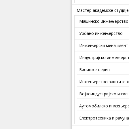
Мастер академске студије
Машинско инжењерство
Урбано инжењерство
Инжењерски менаџмент
Индустријско инжењерс
Биоинжењеринг
Инжењерство заштите ж
Војноиндустријско инж
Аутомобилско инжењер
Електротехника и рачун