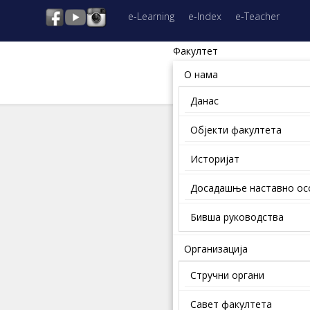
e-Learning
e-Index
e-Teacher
Факултет
О нама
Данас
Објекти факултета
Историјат
Досадашње наставно о
Бивша руководства
Организација
Стручни органи
Савет факултета