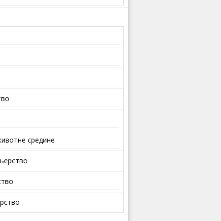
тво
ивотне средине
ењерство
ство
арство