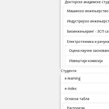
Докторске академске студ
Mашинско инжењерство
Индустријско инжењерс
Биоинжењеринг - ЗСП са
Електротехника и рачун
Оцена научне заснован
Извештаји комисија
Студенти
e-learning
e-Index
Огласна табла
Распореди