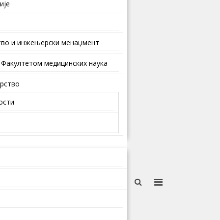
ије
тво и инжењерски менаџмент
 Факултетом медицинских наука
арство
ости