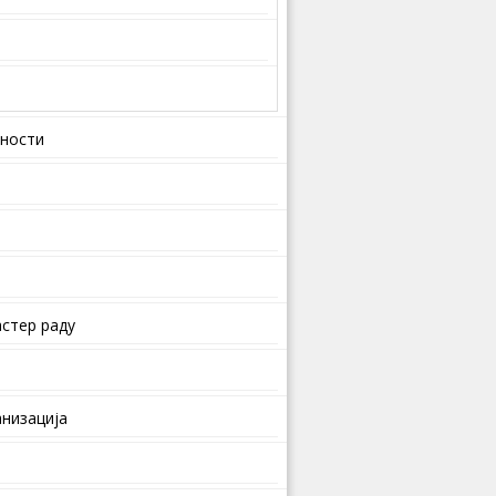
вности
стер раду
анизација