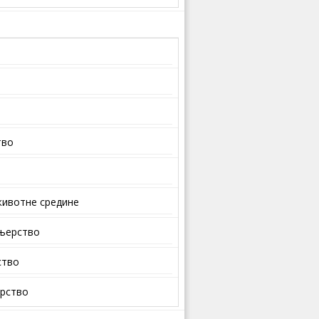
тво
ивотне средине
ењерство
ство
арство