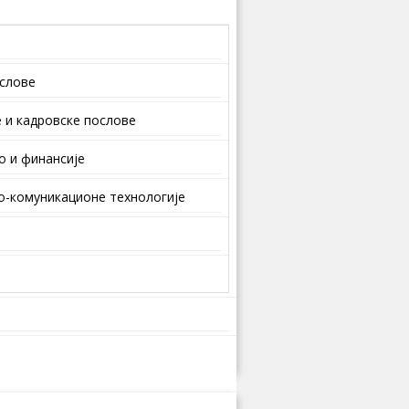
ослове
 и кaдрoвскe пoслoвe
о и финансије
-комуникационе технологије