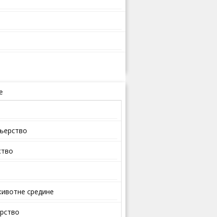
е
ењерство
ство
ивотне средине
арство