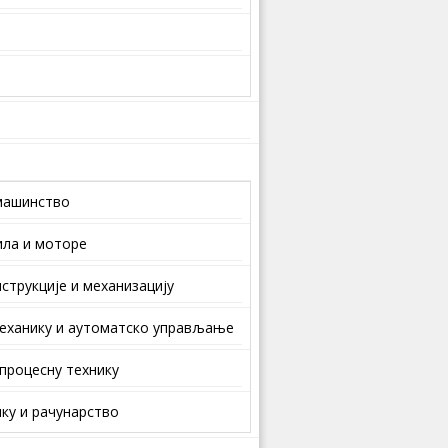
машинство
ила и моторе
струкције и механизацију
еханику и аутоматско управљање
 процесну технику
ку и рачунарство