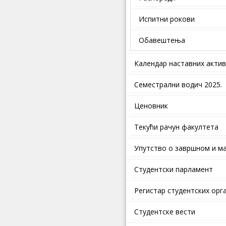
Испитни рокови
Обавештења
Календар наставних акти
Семестрални водич 2025.
Ценовник
Текући рачун факултета
Упутство о завршном и ма
Студентски парламент
Регистар студентских орг
Студентске вести