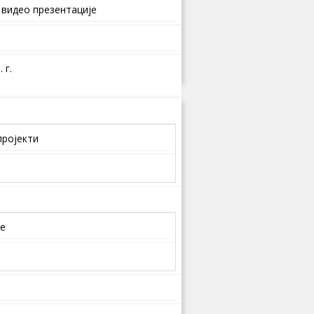
 видео презентације
 г.
пројекти
је