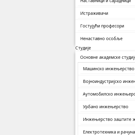
Наставници и сарадници
Истраживачи
Гостујући професори
Ненаставно особље
Студије
Основне академске студиј
Машинско инжењерство
Војноиндустријско инж
Аутомобилско инжењер
Урбано инжењерство
Инжењерство заштите ж
Електротехника и рачун