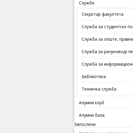
Службе
Секретар факултета
Служба за студентске п
Службa зa oпштe, прaвнe
Служба за рачуноводств
Служба за информационо
Библиотека
Техничка служба
Алумни клуб
Алумни база
Запослени