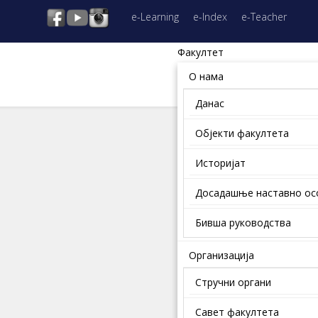
e-Learning
e-Index
e-Teacher
Факултет
О нама
Данас
Објекти факултета
Историјат
Досадашње наставно о
Бивша руководства
Организација
Стручни органи
Савет факултета