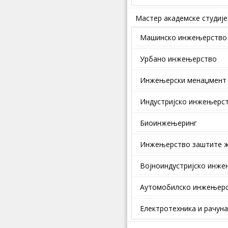
Мастер академске студије
Машинско инжењерство
Урбано инжењерство
Инжењерски менаџмент
Индустријско инжењерс
Биоинжењеринг
Инжењерство заштите ж
Војноиндустријско инж
Аутомобилско инжењер
Електротехника и рачун