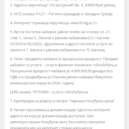
2. Адреса наручиоца: Сестре Јањић бр. 6, 34000 Крагујевац
3. НСТЈ ознака: РС21 – Регион Шумадије и Западне Србије
4. Интернет страница наручиоца: www.fin.kg.ac.rs
5. Врста поступка набавке: Јавни позив на основу чл. 27,
став 1., тачка 3., Закона о јавним набавкама (Сл. гласник
91/2019 и 92/2023) - Друштвене и друге посебне услуге из
прилога 7. Закона о јавним набавкама (чл.75 Закона),
6. Опис предмета набавке и процењена вредност: Предмет
набавке су услуге – услуге физичко техничког обезбеђења.
Процењена вредност набавке је 4.000.000,00 динара без
ПДВ-а и предвиђена је Планом јавних набавки Факултета
инжењерских наука за 2026. годину
ЦПВ ознака: 79710000 – услуге обезбеђења
7. Критеријум за доделу уговора: "најнижа понуђена цена"
8. Начин преузимања документације односно интернет
адреса на којој је документација доступна: Сви
заинтересовани понуђачи могу бесплатно преузети
документацију на интернет страни наручиоца