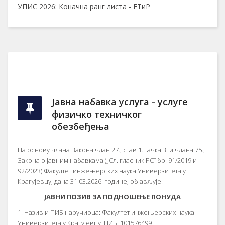
УПИС 2026: Коначна ранг листа - ЕТиР
Јавна набавка услуга - услуге
физичко техничког
обезбеђења
На основу члана Закона члан 27., став 1. тачка 3. и члана 75.,
Закона о јавним набавкама („Сл. гласник РС” бр. 91/2019 и
92/2023) Факултет инжењерских наука Универзитета у
Крагујевцу, дана 31.03.2026. године, објављује:
ЈАВНИ ПОЗИВ ЗА ПОДНОШЕЊЕ ПОНУДА
1. Назив и ПИБ наручиоца: Факултет инжењерских наука
Универзитета у Крагујевцу, ПИБ: 101576499