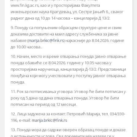
www.fin.kg.ac.rs, као и у просторијама Факултета
инжењерских наука Крагујевац, ул. Сестре Јањић 6., сваког
радног дана од 10 до 14 часова – канцеларија Д 13/2.
9. Понуду са попуњеним обрасцем структуре цене и свим
доказима доставити на маил адресу службеника за јавне
набавке (
marija.brkic@fink.rs
) најкасније до 8.04.2026. године
до 10.00 часова..
10. Начин, место и време отварања понуда: Јавно отварање
понуда обавиће се 8.04.2026. године у 10.05 часова у
просторијама наручиоца, канцеларија Д-13/2. Представници
понуђача који могу учествовати у поступку јавног отварања
понуда.
11. Рок за потписивања уговора: Уговор ће бити потписан у
року од 5 дана од дана отварања понуда. Уговор ће бити
потписан на период од 12 месеци.
12. Лица задужена за контакт: Петровић Марија, тел. 034/330-
196, e-mail:
marija.brkic@fink.rs
13. Понуда мора да садржи оверен образац понуде и доказе
о испуњености услова. Сва документација налази се у