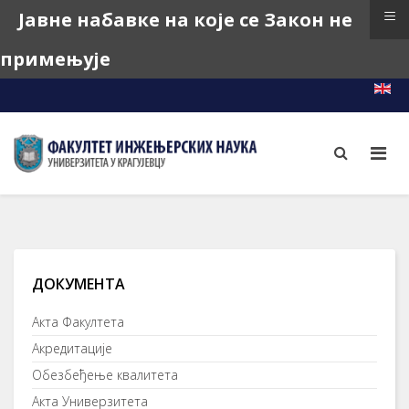
≡
Јавне набавке на које се Закон не
примењује
e-Learning
e-Index
e-Teacher
ДОКУМЕНТА
Акта Факултета
Акредитације
Обезбеђење квалитета
Акта Универзитета