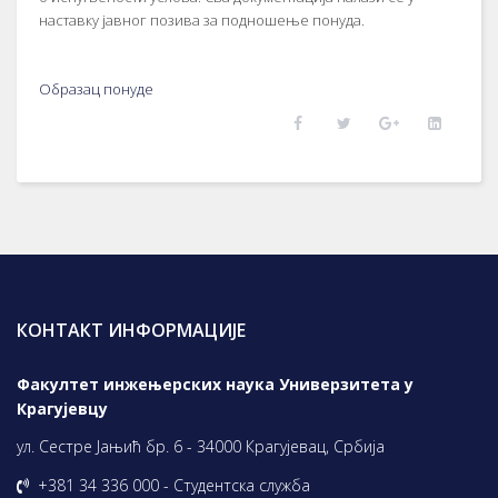
наставку јавног позива за подношење понуда.
Образац понуде
КОНТАКТ ИНФОРМАЦИЈЕ
Факултет инжењерских наука Универзитета у
Крагујевцу
ул. Сестре Јањић бр. 6 - 34000 Крагујевац, Србија
+381 34 336 000 - Студентска служба