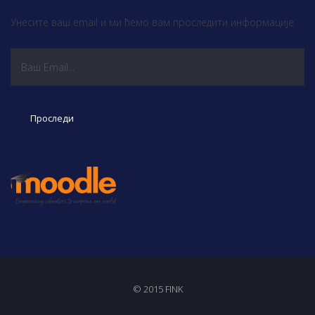
Унесите ваш email и ми ћемо вам проследити информације
© 2015 FINK