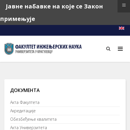
≡
Јавне набавке на које се Закон
примењује
e-Learning
e-Index
e-Teacher
ДОКУМЕНТА
Акта Факултета
Акредитације
Обезбеђење квалитета
Акта Универзитета