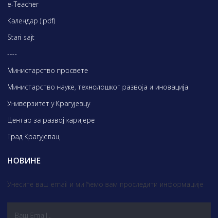
e-Teacher
Календар (.pdf)
Stari sajt
----
Министарство просвете
Министарство науке, технолошког развоја и иновација
Универзитет у Крагујевцу
Центар за развој каријере
Град Крагујевац
НОВИНЕ
Унесите ваш email и ми ћемо вам проследити информације