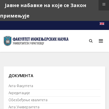
≡
Јавне набавке на које се Закон
примењује
e-Learning
e-Index
e-Teacher
ДОКУМЕНТА
Акта Факултета
Акредитације
Обезбеђење квалитета
Акта Универзитета