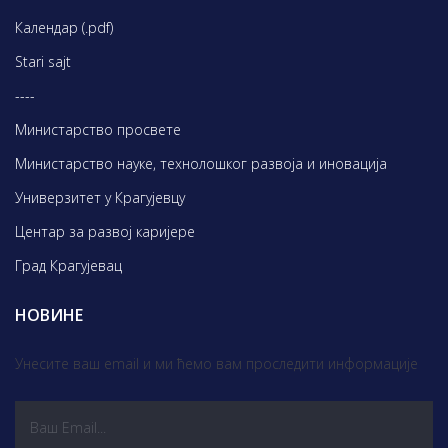
Календар (.pdf)
Stari sajt
----
Министарство просвете
Министарство науке, технолошког развоја и иновација
Универзитет у Крагујевцу
Центар за развој каријере
Град Крагујевац
НОВИНЕ
Унесите ваш email и ми ћемо вам проследити информације