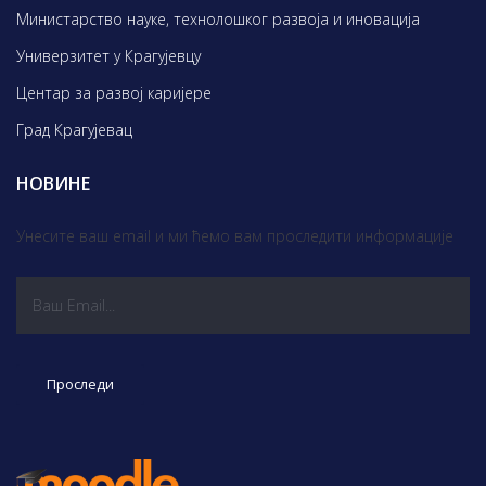
Министарство науке, технолошког развоја и иновација
Универзитет у Крагујевцу
Центар за развој каријере
Град Крагујевац
НОВИНЕ
Унесите ваш email и ми ћемо вам проследити информације