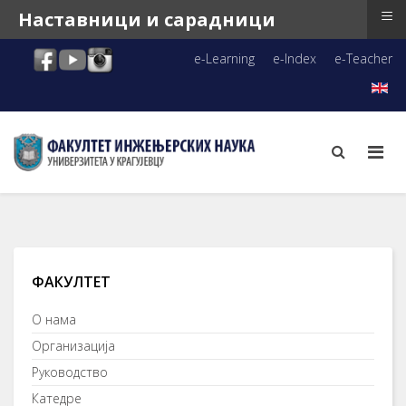
≡
Наставници и сарадници
e-Learning
e-Index
e-Teacher
ФАКУЛТЕТ
О нама
Организација
Руководство
Катедре