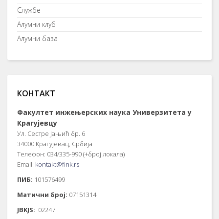
Службе
Алумни клуб
Алумни база
КОНТАКТ
Факултет инжењерских наука Универзитета у
Крагујевцу
Ул. Сестре Јањић бр. 6
34000 Крагујевац, Србија
Телефон: 034/335-990 (+број локала)
Email:
kontakt@fink.rs
ПИБ:
101576499
Матични број:
07151314
JBKJS:
02247