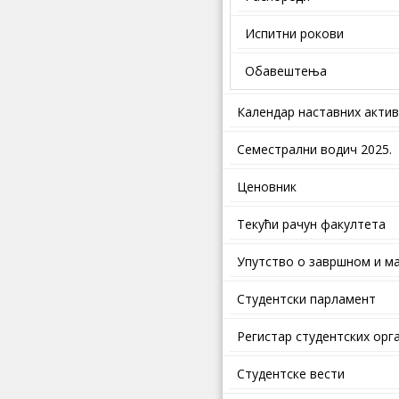
Испитни рокови
Обавештења
Календар наставних акти
Семестрални водич 2025.
Ценовник
Текући рачун факултета
Упутство о завршном и ма
Студентски парламент
Регистар студентских орг
Студентске вести