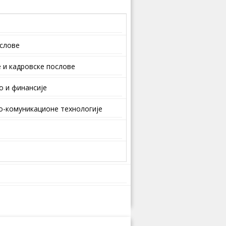
ослове
 и кaдрoвскe пoслoвe
о и финансије
-комуникационе технологије