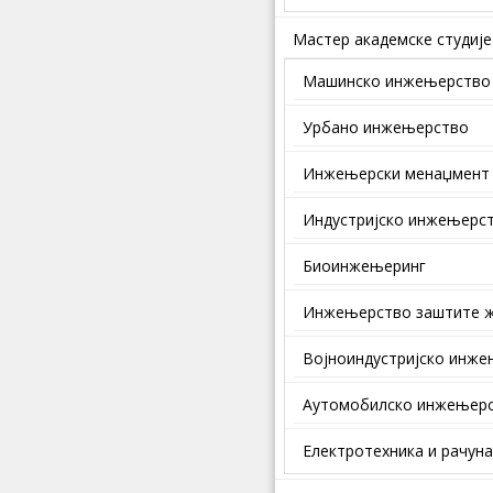
Мастер академске студије
Машинско инжењерство
Урбано инжењерство
Инжењерски менаџмент
Индустријско инжењерс
Биоинжењеринг
Инжењерство заштите ж
Војноиндустријско инж
Аутомобилско инжењер
Електротехника и рачун