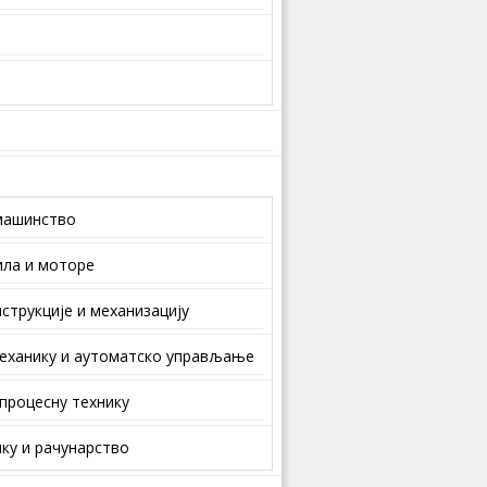
машинство
ила и моторе
струкције и механизацију
еханику и аутоматско управљање
 процесну технику
ку и рачунарство