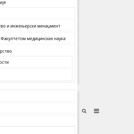
ије
тво и инжењерски менаџмент
 Факултетом медицинских наука
арство
ости