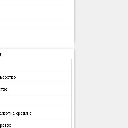
е
ењерство
ство
ивотне средине
арство