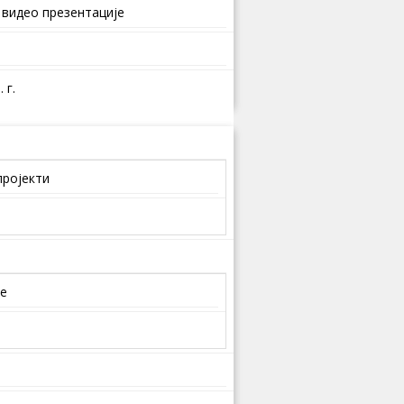
 видео презентације
 г.
пројекти
је