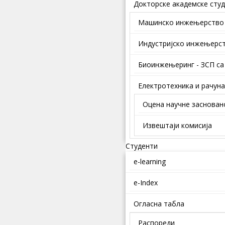
Докторске академске студ
Mашинско инжењерство
Индустријско инжењерс
Биоинжењеринг - ЗСП са
Електротехника и рачун
Оцена научне заснован
Извештаји комисија
Студенти
e-learning
e-Index
Огласна табла
Распореди