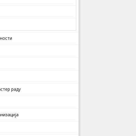
вности
стер раду
анизација