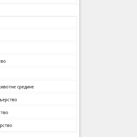
тво
ивотне средине
ењерство
ство
арство