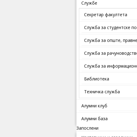
Службе
Секретар факултета
Служба за студентске п
Службa зa oпштe, прaвнe
Служба за рачуноводств
Служба за информационо
Библиотека
Техничка служба
Алумни клуб
Алумни база
Запослени