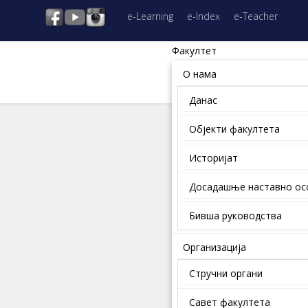
e-Learning
e-Index
e-Teacher
Факултет
О нама
Данас
Објекти факултета
Историјат
Досадашње наставно о
Бивша руководства
Организација
Стручни органи
Савет факултета