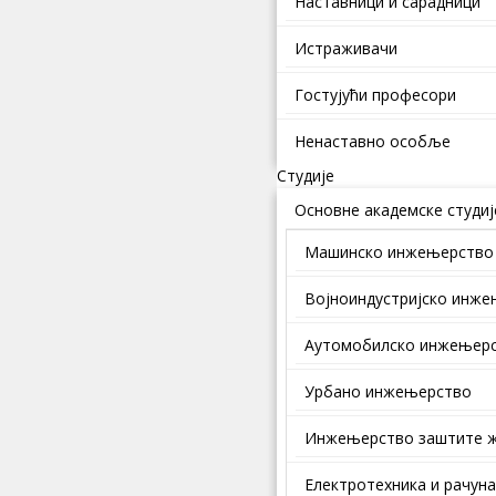
Наставници и сарадници
Истраживачи
Гостујући професори
Ненаставно особље
Студије
Основне академске студиј
Машинско инжењерство
Војноиндустријско инж
Аутомобилско инжењер
Урбано инжењерство
Инжењерство заштите ж
Електротехника и рачун