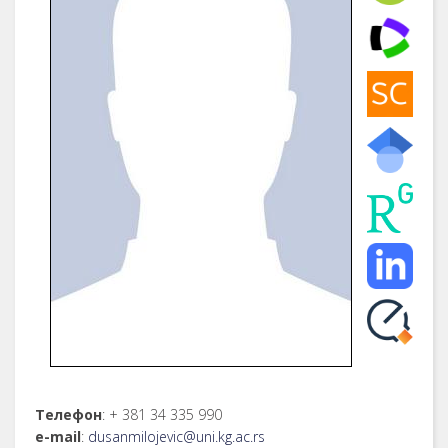
Телефон
: + 381 34 335 990
е-mail
:
dusanmilojevic@uni.kg.ac.rs