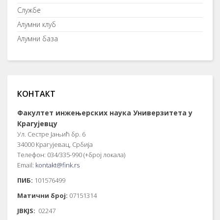
Службе
Алумни клуб
Алумни база
КОНТАКТ
Факултет инжењерских наука Универзитета у
Крагујевцу
Ул. Сестре Јањић бр. 6
34000 Крагујевац, Србија
Телефон: 034/335-990 (+број локала)
Email:
kontakt@fink.rs
ПИБ:
101576499
Матични број:
07151314
JBKJS:
02247