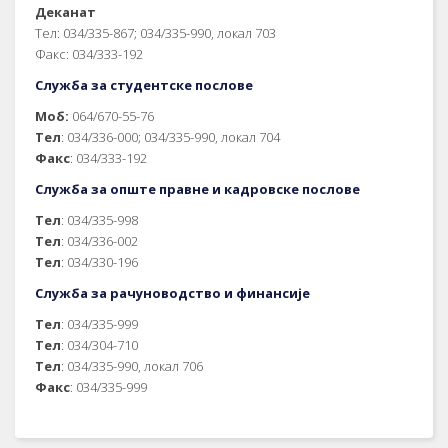
Деканат
Тел: 034/335-867; 034/335-990, локал 703
Факс: 034/333-192
Служба за студентске послове
Моб:
064/670-55-76
Тел
: 034/336-000; 034/335-990, локал 704
Факс
: 034/333-192
Служба за опште правне и кадровске послове
Тел
: 034/335-998
Тел
: 034/336-002
Тел
: 034/330-196
Служба за рачуноводство и финансије
Тел
: 034/335-999
Тел
: 034/304-710
Тел
: 034/335-990, локал 706
Факс
: 034/335-999