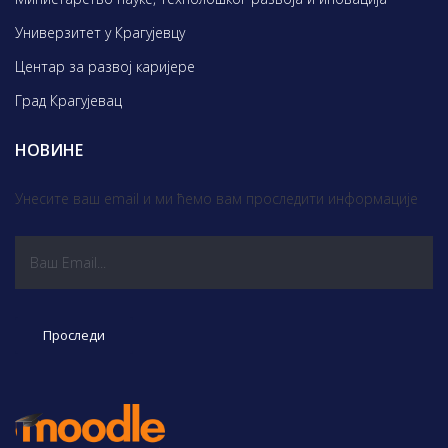
Универзитет у Крагујевцу
Центар за развој каријере
Град Крагујевац
НОВИНЕ
Унесите ваш email и ми ћемо вам проследити информације