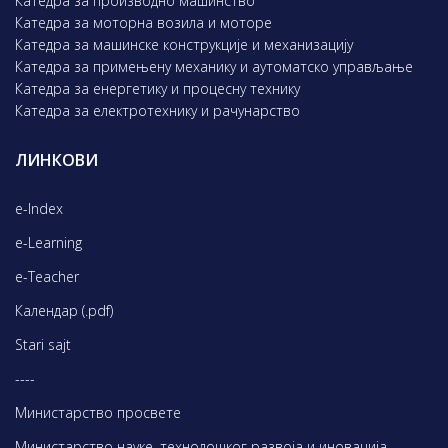
Катедра за производно машинство
Катедра за моторна возила и моторе
Катедра за машинске конструкције и механизацију
Катедра за примењену механику и аутоматско управљање
Катедра за енергетику и процесну технику
Катедра за електротехнику и рачунарство
ЛИНКОВИ
e-Index
e-Learning
e-Teacher
Календар (.pdf)
Stari sajt
----
Министарство просвете
Министарство науке, технолошког развоја и иновација