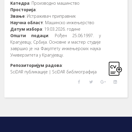
Kатедра
: Производно машинство
Просторија
:
Звање
: Истраживач приправник
Научна област
: Машинско инжењерство
Датум избора
: 19.03.2026. године
Општи подаци
: Рођен 25.06.1997. у
Крагујевцу, Србија. Основне и мастер студије
завршио је на Факултету инжењерских наука
Универзитета у Крагујевцу.
Репозиторијум радова
:
SciDAR публикације | SciDAR библиографија