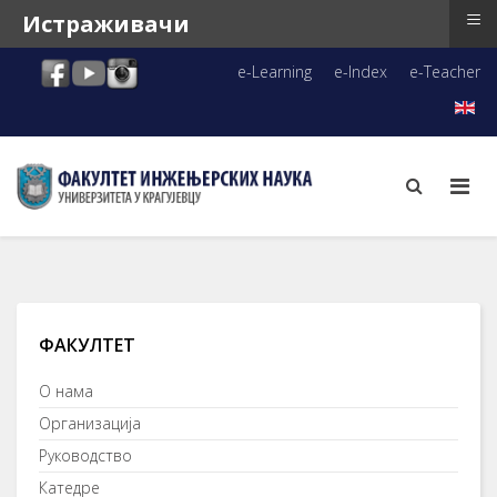
≡
Истраживачи
e-Learning
e-Index
e-Teacher
ФАКУЛТЕТ
О нама
Организација
Руководство
Катедре