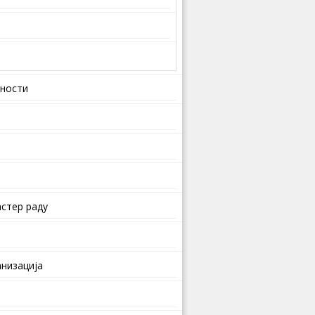
вности
стер раду
анизација