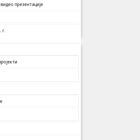
 видео презентације
 г.
пројекти
је