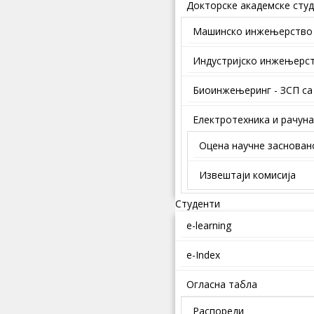
Докторске академске студ
Mашинско инжењерство
Индустријско инжењерс
Биоинжењеринг - ЗСП са
Електротехника и рачун
Оцена научне заснован
Извештаји комисија
Студенти
e-learning
e-Index
Огласна табла
Распореди