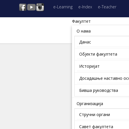
e-Learning
e-Index
e-Teacher
Факултет
О нама
Данас
Објекти факултета
Историјат
Досадашње наставно о
Бивша руководства
Организација
Стручни органи
Савет факултета