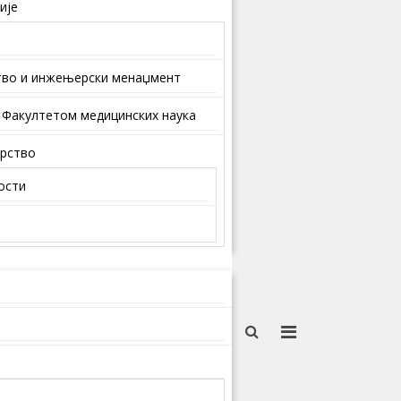
ије
тво и инжењерски менаџмент
 Факултетом медицинских наука
арство
ости