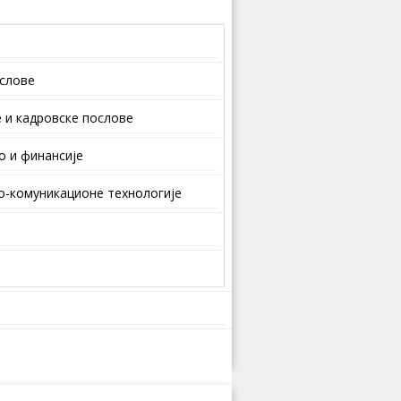
ослове
 и кaдрoвскe пoслoвe
о и финансије
-комуникационе технологије