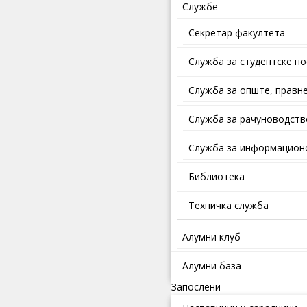
Службе
Секретар факултета
Служба за студентске п
Службa зa oпштe, прaвнe
Служба за рачуноводств
Служба за информационо
Библиотека
Техничка служба
Алумни клуб
Алумни база
Запослени