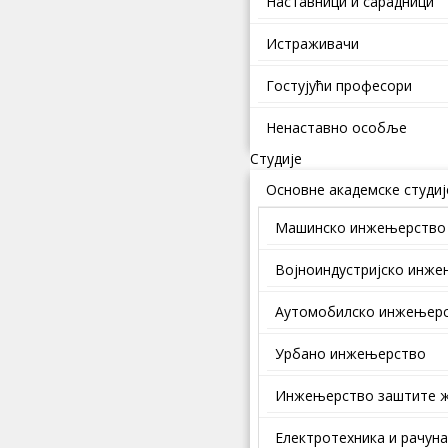
Наставници и сарадници
Истраживачи
Гостујући професори
Ненаставно особље
Студије
Основне академске студиј
Машинско инжењерство
Војноиндустријско инж
Аутомобилско инжењер
Урбано инжењерство
Инжењерство заштите ж
Електротехника и рачун