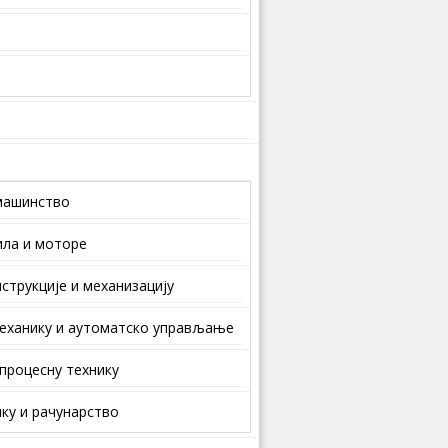
машинство
ила и моторе
струкције и механизацију
еханику и аутоматско управљање
 процесну технику
ку и рачунарство