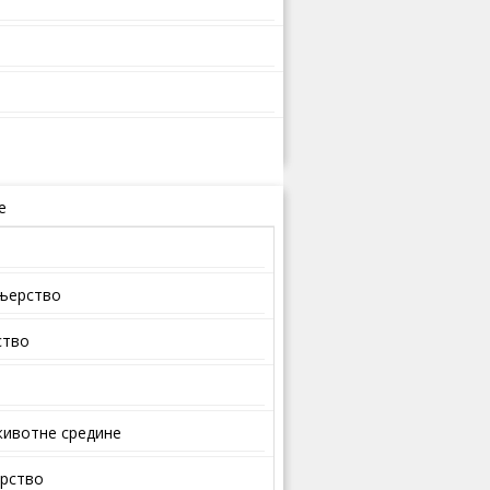
е
ењерство
ство
ивотне средине
арство