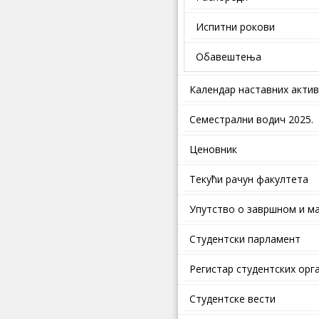
Испитни рокови
Обавештења
Календар наставних акти
Семестрални водич 2025.
Ценовник
Текући рачун факултета
Упутство о завршном и ма
Студентски парламент
Регистар студентских орг
Студентске вести