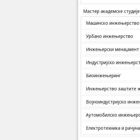
Мастер академске студије
Машинско инжењерство
Урбано инжењерство
Инжењерски менаџмент
Индустријско инжењерс
Биоинжењеринг
Инжењерство заштите ж
Војноиндустријско инж
Аутомобилско инжењер
Електротехника и рачун