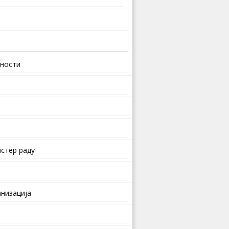
вности
стер раду
анизација