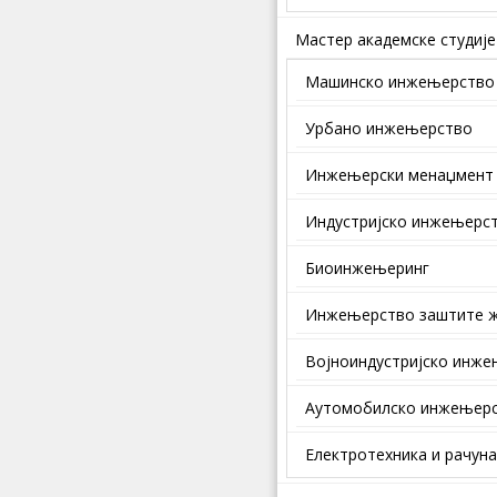
Мастер академске студије
Машинско инжењерство
Урбано инжењерство
Инжењерски менаџмент
Индустријско инжењерс
Биоинжењеринг
Инжењерство заштите ж
Војноиндустријско инж
Аутомобилско инжењер
Електротехника и рачун