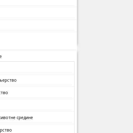
е
ењерство
ство
ивотне средине
арство