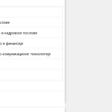
ослове
 и кaдрoвскe пoслoвe
о и финансије
-комуникационе технологије