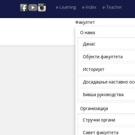
e-Learning
e-Index
e-Teacher
Факултет
О нама
Данас
Објекти факултета
Историјат
Досадашње наставно о
Бивша руководства
Организација
Стручни органи
Савет факултета