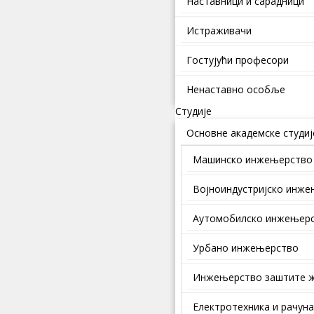
Наставници и сарадници
Истраживачи
Гостујући професори
Ненаставно особље
Студије
Основне академске студиј
Машинско инжењерство
Војноиндустријско инж
Аутомобилско инжењер
Урбано инжењерство
Инжењерство заштите ж
Електротехника и рачун