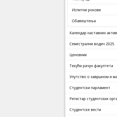
Испитни рокови
Обавештења
Календар наставних акти
Семестрални водич 2025.
Ценовник
Текући рачун факултета
Упутство о завршном и ма
Студентски парламент
Регистар студентских орг
Студентске вести