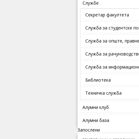
Службе
Секретар факултета
Служба за студентске п
Службa зa oпштe, прaвнe
Служба за рачуноводств
Служба за информационо
Библиотека
Техничка служба
Алумни клуб
Алумни база
Запослени