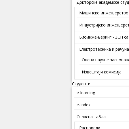
Докторске академске студ
Mашинско инжењерство
Индустријско инжењерс
Биоинжењеринг - ЗСП са
Електротехника и рачун
Оцена научне заснован
Извештаји комисија
Студенти
e-learning
e-Index
Огласна табла
Распореди