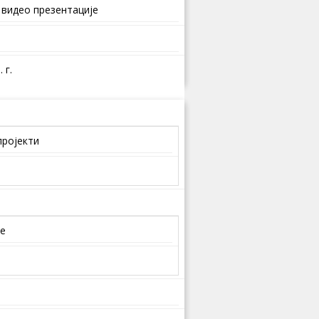
 видео презентације
 г.
пројекти
је