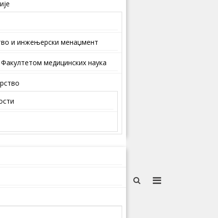
ије
тво и инжењерски менаџмент
 Факултетом медицинских наука
арство
ости