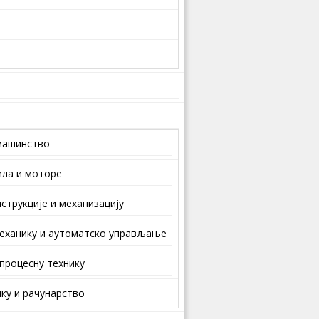
машинство
ила и моторе
струкције и механизацију
еханику и аутоматско управљање
 процесну технику
ку и рачунарство