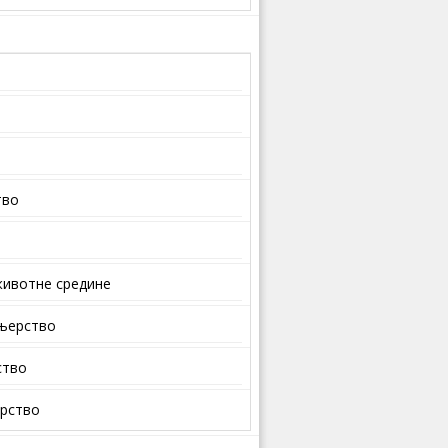
тво
ивотне средине
ењерство
ство
арство