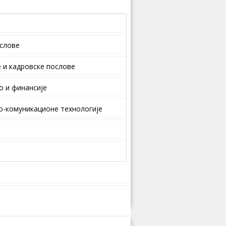
ослове
 и кaдрoвскe пoслoвe
о и финансије
-комуникационе технологије