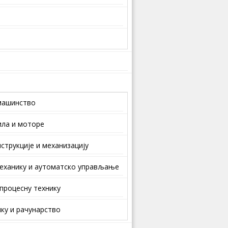
машинство
ила и моторе
струкције и механизацију
еханику и аутоматско управљање
 процесну технику
ку и рачунарство