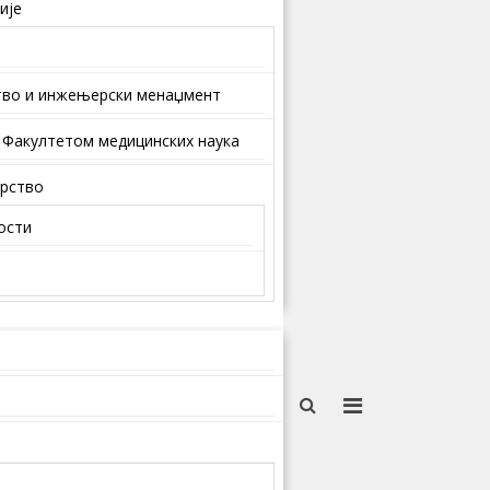
ије
тво и инжењерски менаџмент
 Факултетом медицинских наука
арство
ости