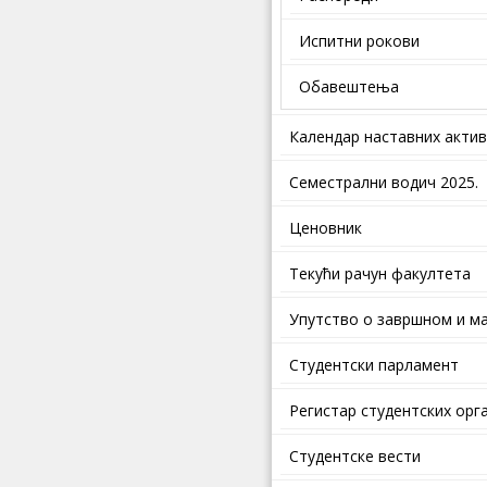
Испитни рокови
Обавештења
Календар наставних акти
Семестрални водич 2025.
Ценовник
Текући рачун факултета
Упутство о завршном и ма
Студентски парламент
Регистар студентских орг
Студентске вести