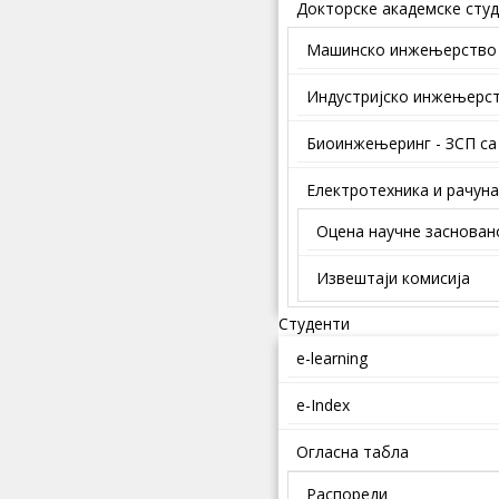
Докторске академске студ
Mашинско инжењерство
Индустријско инжењерс
Биоинжењеринг - ЗСП са
Електротехника и рачун
Оцена научне заснован
Извештаји комисија
Студенти
e-learning
e-Index
Огласна табла
Распореди