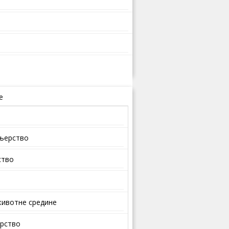
е
ењерство
ство
ивотне средине
арство