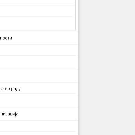
вности
стер раду
анизација