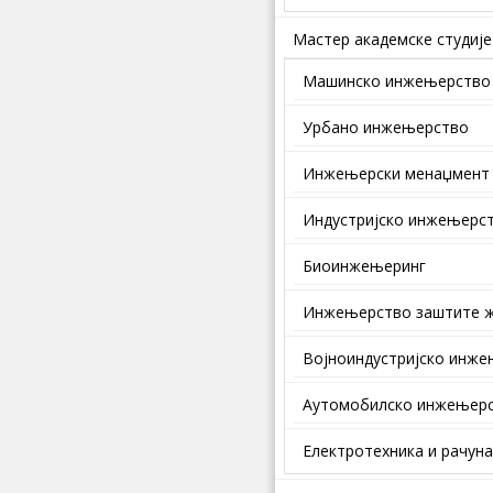
Мастер академске студије
Машинско инжењерство
Урбано инжењерство
Инжењерски менаџмент
Индустријско инжењерс
Биоинжењеринг
Инжењерство заштите ж
Војноиндустријско инж
Аутомобилско инжењер
Електротехника и рачун