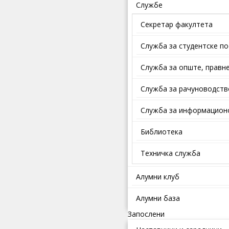
Службе
Секретар факултета
Служба за студентске п
Службa зa oпштe, прaвнe
Служба за рачуноводств
Служба за информационо
Библиотека
Техничка служба
Алумни клуб
Алумни база
Запослени