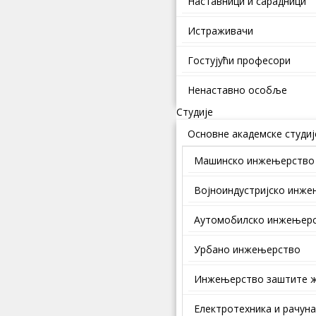
Наставници и сарадници
Истраживачи
Гостујући професори
Ненаставно особље
Студије
Основне академске студиј
Машинско инжењерство
Војноиндустријско инж
Аутомобилско инжењер
Урбано инжењерство
Инжењерство заштите ж
Електротехника и рачун