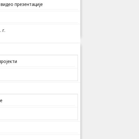
 видео презентације
 г.
пројекти
је