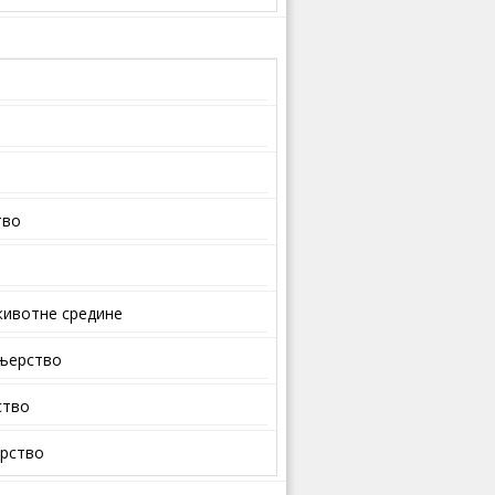
тво
ивотне средине
ењерство
ство
арство