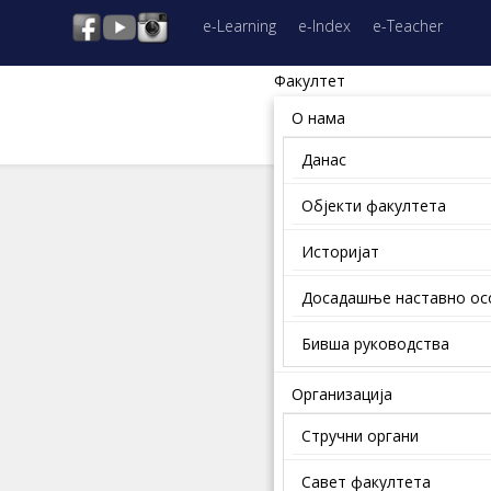
e-Learning
e-Index
e-Teacher
Факултет
О нама
Данас
Објекти факултета
Историјат
Досадашње наставно о
Бивша руководства
Организација
Стручни органи
Савет факултета