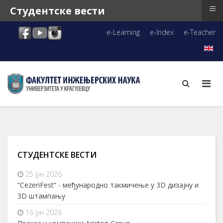
≡
Студентске вести
e-Learning
e-Index
e-Teacher
СТУДЕНТСКЕ ВЕСТИ
25 јун 2026
“CezeriFest” - међународно такмичење у 3D дизајну и
3D штампању
16 јун 2026