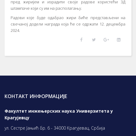
пред жиријем и израдити своје радове користећи 3Д
штампаче који су им на располагању.
Радови које буде одабрао жири биће представљени на
свечаној додели награда која ће се одржати 12. децембра
2024.
КОНТАКТ ИНФОРМАЦИЈЕ
Факултет инжењерских наука Универзитета у
Крагујевцу
ул. Сестре Јањић бр. 6 - 34000 Крагујевац, Србија