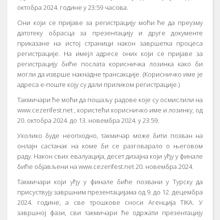
октобра 2024. године у 23:59 часова.
Они који се пријаве за регистрацију моћи ће да преузму
датотеку обрасца за презентацију и друге документе
приказане на истој страници након завршетка процеса
регистрације. На имејл адресе оних који се пријаве за
регистрацију биће послата корисничка лозинка како би
могли да изврше накнадне трансакције. (Корисничко име је
адреса е-поште коју су дали приликом регистрације.)
Такмичари ће моћи да пошаљу радове које су осмислили на
www.cezerifest.net , користећи корисничко име и лозинку, од
20. октобра 2024. до 13. новембра 2024. у 23:59.
Уколико буде неопходно, такмичар може бити позван на
онлајн састанак на коме би се разговарало о његовом
раду. Након свих евалуација, десет дизајна који уђу у финале
биће објављени на www.cezerifest.net 20. новембра 2024.
Такмичари који уђу у финале биће позвани у Турску да
присуствују завршним презентацијама од 9. до 12. децембра
2024. године, а све трошкове сноси Агенција TIKA. У
завршној фази, сви такмичари ће одржати презентацију