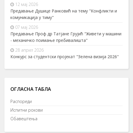
12 мај 2026
Предавање Душице Ранковић на тему "Конфликти и
комуникација у тиму"
07 мај 2026
Предавање Проф др Татјане Грујић "Живети у машини
- механичко поимање пребивалишта"
28 април 2026
Конкурс за студентски пројекат "Зелена визија 2026"
ОГЛАСНА ТАБЛА
Распореди
Испитни рокови
Обавештења