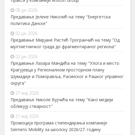
Пракса у компанији Ariston Group
08 јун 2026
Предавање Јелене Николић на тему "Енергетска
политика Данске"
02 јун 2026
Предавање Мирјане Ристић Трогранчић на тему "Од
мултиетничког града до фрагментираног региона"
02 јун 2026
Предавање Лазара Мандића на тему "Улога и место
Крагујевца у Регионалном просторном плану
Шумадије и Поморавља, Расинског и Рашког управног
округа"
27 мај 2026
Предавање Николе Вујчића на тему "Како медији
обликују стварност"
21 мај 2026
Промоција програма стипендирања компаније
Siemens Mobility за школску 2026/27. годину