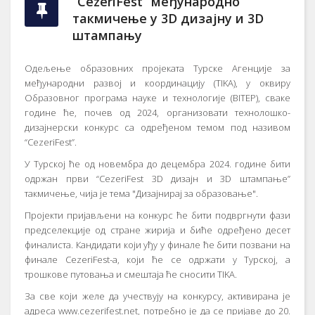
“CezeriFest” међународно
такмичење у 3D дизајну и 3D
штампању
Одељење образовних пројеката Турске Агенције за
међународни развој и координацију (TIKA), у оквиру
Образовног програма науке и технологије (BITEP), сваке
године ће, почев од 2024, организовати технолошко-
дизајнерски конкурс са одређеном темом под називом
“CezeriFest”.
У Турској ће од новембра до децембра 2024. године бити
одржан први “CezeriFest 3D дизајн и 3D штампање”
такмичење, чија је тема "Дизајнирај за образовање".
Пројекти пријављени на конкурс ће бити подвргнути фази
предселекције од стране жирија и биће одређено десет
финалиста. Кандидати који уђу у финале ће бити позвани на
финале CezeriFest-а, који ће се одржати у Турској, а
трошкове путовања и смештаја ће сносити TIKA.
За све који желе да учествују на конкурсу, активирана је
адреса www.cezerifest.net, потребно је да се пријаве до 20.