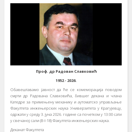
Проф. др Радован Славковић
1952 - 2026.
Обавештавамо јавност да ће се комеморација поводом
смрти др Радована Славковића, бившег декана и члана
Катедре за примењену механику и аутоматско управљање
Факултета инжењерских наука Универзитета у Крагујевцу,
одржати у среду 3. јуна 2026. године са почетком у 13:00 сати
у свечаној сали (B-I-18) Факултета инжењерских наука.
Деканат Факултета