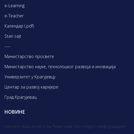
e-Learning
e-Teacher
Календар (.pdf)
Stari sajt
----
Министарство просвете
Министарство науке, технолошког развоја и иновација
Универзитет у Крагујевцу
Центар за развој каријере
Град Крагујевац
НОВИНЕ
Унесите ваш email и ми ћемо вам проследити информације