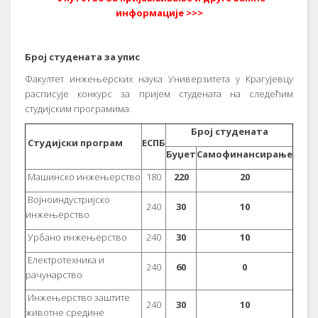
информације >>>
Број студената за упис
Факултет инжењерских наука Универзитета у Крагујевцу
расписује конкурс за пријем студената на следећим
студијским програмима
:
Број студената
Студијски програм
ЕСПБ
Буџет
Самофинансирање
Машинско инжењерство
180
220
20
Војноиндустријско
240
30
10
инжењерство
Урбано инжењерство
240
30
10
Електротехника и
240
60
0
рачунарство
Инжењерство заштите
240
30
10
животне средине