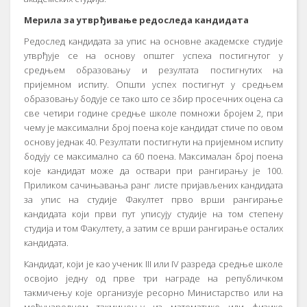
Мерила за утврђивање редоследа кандидата
Редослед кандидата за упис на основне академске студије
утврђује се на основу општег успеха постигнутог у
средњем образовању и резултата постигнутих на
пријемном испиту. Општи успех постигнут у средњем
образовању бодује се тако што се збир просечних оцена са
све четири године средње школе помножи бројем 2, при
чему је максимални број поена које кандидат стиче по овом
основу једнак 40. Резултати постигнути на пријемном испиту
бодују се максимално са 60 поена. Максималан број поена
које кандидат може да оствари при рангирању је 100.
Приликом сачињавања ранг листе пријављених кандидата
за упис на студије Факултет прво врши рангирање
кандидата који први пут уписују студије на том степену
студија и том Факултету, а затим се врши рангирање осталих
кандидата.
Кандидат, који је као ученик III или IV разреда средње школе
освојио једну од прве три награде на републичком
такмичењу које организује ресорно Министарство или на