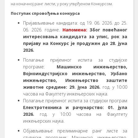
на коначној ранг листи, у року утврђеном Конкурсом.
Поступак спровођења конкурса
Пријављивање кандидата: од 19. 06. 2026. до 25.
06. 2026. године.
Напомена:
Због повећаног
интересовања кандидата за упис, рок за
пријаву на Конкурс је продужен до 28. јуна
2026.
Полагање пријемног испита за студијске
програме:
Машинско инжењерство,
Војноиндустријско инжењерство, Урбано
инжењерство, Инжењерство заштите
животне средине: 29. јуна 2026.
год. у 10:00
часова на Факултету инжењерских наука.
Полагање пријемног испита за студијски програм
Електротехника и рачунарство: 01. јула
2026.
год. у 10:00 часова на Факултету
инжењерских наука.
Објављивање прелиминарне ранг листе за
студијске програме: Машинско инжењерство,