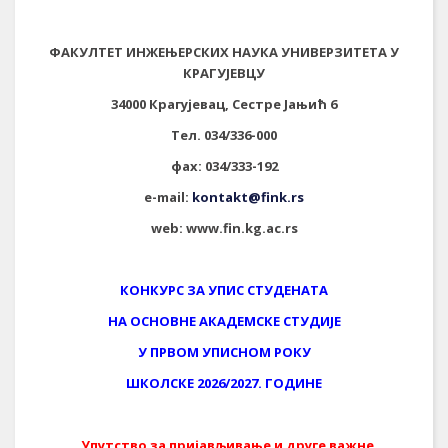
ФАКУЛТЕТ ИНЖЕЊЕРСКИХ НАУКА УНИВЕРЗИТЕТА У
КРАГУЈЕВЦУ
34000 Крагујевац, Сестре Јањић 6
Тел. 034/336-000
фаx: 034/333-192
e-mail:
kontakt@fink.rs
web:
www.fin.kg.ac.rs
КОНКУРС ЗА УПИС СТУДЕНАТА
НА ОСНОВНЕ АКАДЕМСКЕ СТУДИЈЕ
У ПРВОМ УПИСНОМ РОКУ
ШКОЛСКЕ 20
26
/20
27
. ГОДИНЕ
Упутство за пријављивање и друге важне