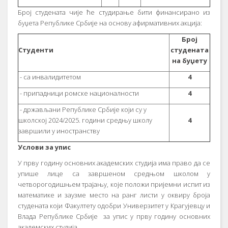
Број студената чије ће студирање бити финансирано из
буџета Републике Србије на основу афирмативних акција:
Број
Студенти
студената
на буџету
- са инвалидитетом
4
- припадници ромске националности
4
- држављани Републике Србије који су у
школској 2024/2025. години средњу школу
4
завршили у иностранству
Услови за упис
У прву годину основних академских студија има право да се
упише лице са завршеном средњом школом у
четворогодишњем трајању, које положи пријемни испит из
математике и заузме место на ранг листи у оквиру броја
студената који Факултету одобри Универзитет у Крагујевцу и
Влада Републике Србије за упис у прву годину основних
академских студија.