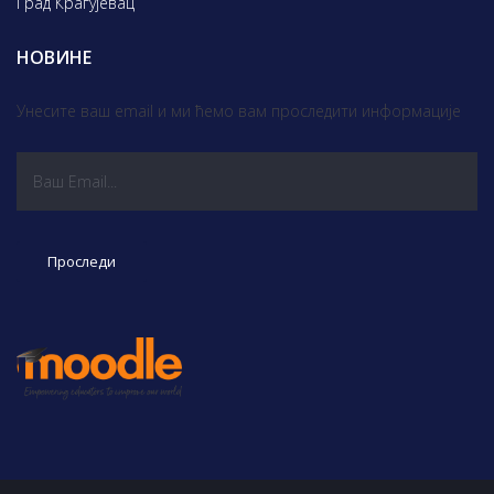
Град Крагујевац
НОВИНЕ
Унесите ваш email и ми ћемо вам проследити информације