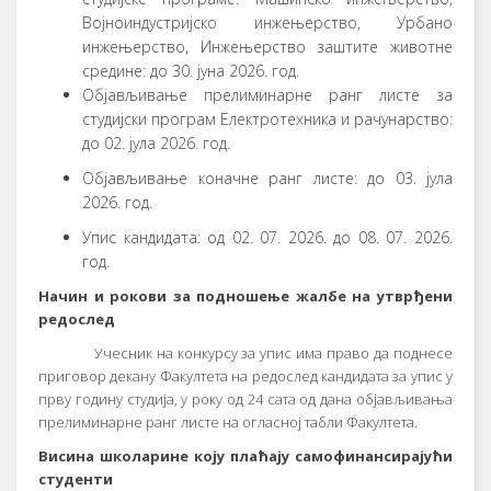
Војноиндустријско инжењерство, Урбано
инжењерство, Инжењерство заштите животне
средине: до 30. јуна 2026. год.
Објављивање прелиминарне ранг листе за
студијски програм Електротехника и рачунарство:
до 02. јула 2026. год.
Објављивање коначне ранг листе: до 03. јула
2026. год.
Упис кандидата: од 02. 07. 2026. до 08. 07. 2026.
год.
Начин и рокови за подношење жалбе на утврђени
редослед
Учесник на конкурсу за упис има право да поднесе
приговор декану Факултета на редослед кандидата за упис у
прву годину студија, у року од 24 сата од дана објављивања
прелиминарне ранг листе на огласној табли Факултета.
Висина школарине коју плаћају самофинансирајући
студенти