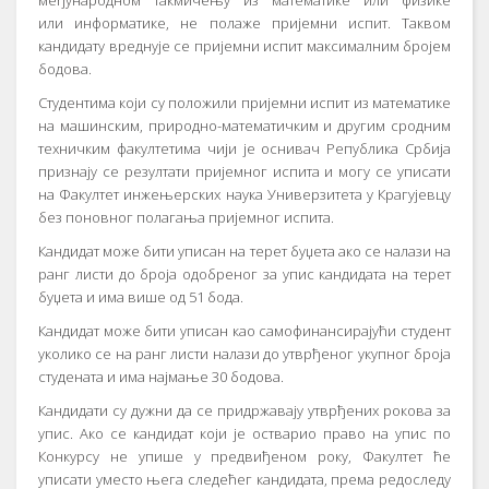
међународном такмичењу из математике или физике
или информатике, не полаже пријемни испит. Таквом
кандидату вреднује се пријемни испит максималним бројем
бодова.
Студентима који су положили пријемни испит из математике
на машинским, природно-математичким и другим сродним
техничким факултетима чији је оснивач Република Србија
признају се резултати пријемног испита и могу се уписати
на Факултет инжењерских наука Универзитета у Крагујевцу
без поновног полагања пријемног испита.
Кандидат може бити уписан на терет буџета ако се налази на
ранг листи до броја одобреног за упис кандидата на терет
буџета и има више од 51 бода.
Кандидат може бити уписан као самофинансирајући студент
уколико се на ранг листи налази до утврђеног укупног броја
студената и има најмање 30 бодова.
Кандидати су дужни да се придржавају утврђених рокова за
упис. Ако се кандидат који је остварио право на упис по
Конкурсу не упише у предвиђеном року, Факултет ће
уписати уместо њега следећег кандидата, према редоследу