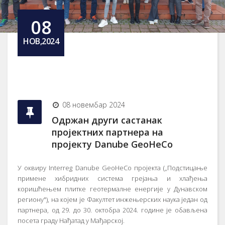
08
НОВ,2024
08 новембар 2024
Одржан други састанак
пројектних партнера на
пројекту Danube GeoHeCo
У оквиру Interreg Danube GeoHeCo пројекта („Подстицање
примене хибридних система грејања и хлађења
коришћењем плитке геотермалне енергије у Дунавском
региону"), на којем је Факултет инжењерских наука један од
партнера, од 29. до 30. октобра 2024. године је обављена
посета граду Нађатад у Мађарској.