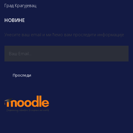
Град Крагујевац
НОВИНЕ
Унесите ваш email и ми ћемо вам проследити информације