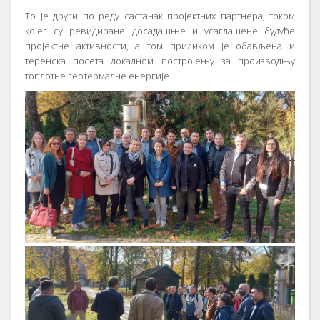
То је други по реду састанак пројектних партнера, током
којег су ревидиране досадашње и усаглашене будуће
пројектне активности, а том приликом је обављена и
теренска посета локалном постројењу за производњу
топлотне геотермалне енергије.