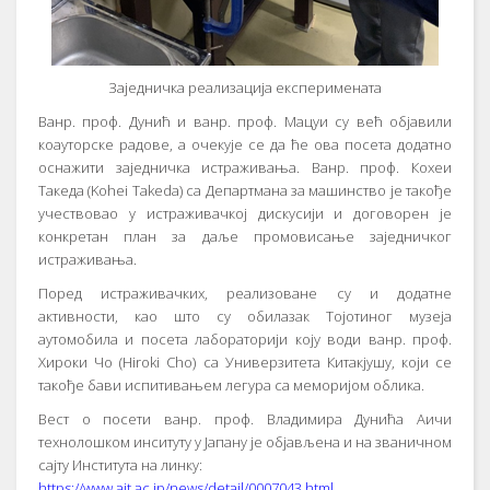
Заједничка реализација експеримената
Ванр. проф. Дунић и ванр. проф. Мацуи су већ објавили
коауторске радове, а очекује се да ће ова посета додатно
оснажити заједничка истраживања. Ванр. проф. Кохеи
Такеда (Kohei Takeda) са Департмана за машинство је такође
учествовао у истраживачкој дискусији и договорен је
конкретан план за даље промовисање заједничког
истраживања.
Поред истраживачких, реализоване су и додатне
активности, као што су обилазак Тојотиног музеја
аутомобила и посета лабораторији коју води ванр. проф.
Хироки Чо (Hiroki Cho) са Универзитета Китакјушу, који се
такође бави испитивањем легура са меморијом облика.
Вест о посети ванр. проф. Владимира Дунића Аичи
технолошком инситуту у Јапану је објављена и на званичном
сајту Института на линку:
https://www.ait.ac.jp/news/detail/0007043.html