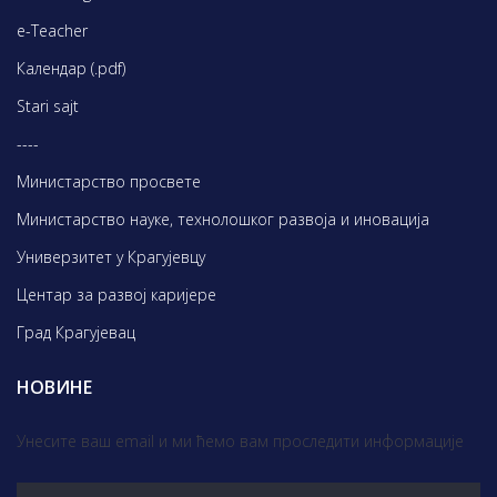
e-Teacher
Календар (.pdf)
Stari sajt
----
Министарство просвете
Министарство науке, технолошког развоја и иновација
Универзитет у Крагујевцу
Центар за развој каријере
Град Крагујевац
НОВИНЕ
Унесите ваш email и ми ћемо вам проследити информације