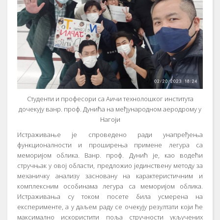
Студенти и професори са Аичи технолошког института
дочекују ванр. проф. Дунића на међународном аеродрому у
Нагоји
Истраживање је спроведено ради унапређења
функционалности и проширења примене легура са
меморијом облика. Ванр. проф. Дунић је, као водећи
стручњак у овој области, предложио јединствену методу за
механичку анализу засновану на карактеристичним и
комплексним особинама легура са меморијом облика.
Истраживања су током посете била усмерена на
експерименте, а у даљем раду се очекују резултати који ће
максимално искористити поља стручности укључених