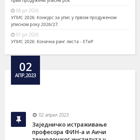
први продужени уписни рок
06 јул 2026
УПИС 2026: Конкурс за упис у првом продуженом
уписном року 2026/27.
01 јул 2026
УПИС 2026: Коначна ранг листа - ЕТиР
02
АПР,2023
02 април 2023
Заједничко истраживање
професора ФИН-а и Аичи
технолошког института у