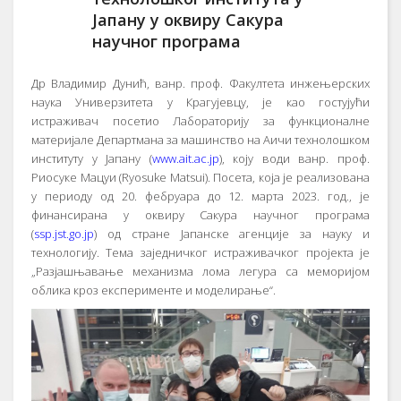
Јапану у оквиру Сакура
научног програма
Др Владимир Дунић, ванр. проф. Факултета инжењерских
наука Универзитета у Крагујевцу, је као гостујући
истраживач посетио Лабораторију за функционалне
материјале Департмана за машинство на Аичи технолошком
институту у Јапану (
www.ait.ac.jp
), коју води ванр. проф.
Риосуке Мацуи (Ryosuke Matsui). Посета, која је реализована
у периоду од 20. фебруара до 12. марта 2023. год., је
финансирана у оквиру Сакура научног програма
(
ssp.jst.go.jp
) од стране Јапанске агенције за науку и
технологију. Тема заједничког истраживачког пројекта је
„Разјашњавање механизма лома легура са меморијом
облика кроз експерименте и моделирање“.