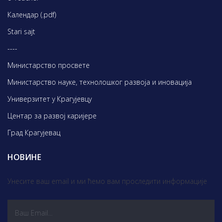
Календар (.pdf)
Stari sajt
----
Министарство просвете
Министарство науке, технолошког развоја и иновација
Универзитет у Крагујевцу
Центар за развој каријере
Град Крагујевац
НОВИНЕ
Унесите ваш email и ми ћемо вам проследити информације