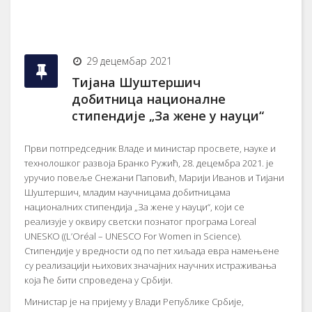
29 децембар 2021
Тијана Шуштершич
добитница националнe
стипендијe „За жене у науци“
Први потпредседник Владе и министар просвете, науке и
технолошког развоја Бранко Ружић, 28. децембра 2021. је
уручио повеље Снежани Паповић, Марији Иванов и Тијани
Шуштершич, младим научницама добитницама
националних стипендија „За жене у науци“, који се
реализује у оквиру светски познатог програма Loreal
UNESKO ((L’Oréal – UNESCO For Women in Science).
Стипендије у вредности од по пет хиљада евра намењене
су реализацији њихових значајних научних истраживања
која ће бити спроведена у Србији.
Министар је на пријему у Влади Републике Србије,