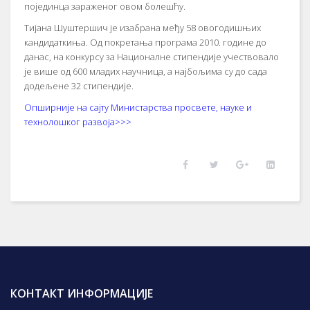
појединца зараженог овом болешћу.
Тијана Шуштершич је изабрана међу 58 овогодишњих
кандидаткиња. Од покретања програма 2010. године до
данас, на конкурсу за Националне стипендије учествовало
је више од 600 младих научница, а најбољима су до сада
додељене 32 стипендије.
Опширније на сајту Министарства просвете, науке и
технолошког развоја>>>
КОНТАКТ ИНФОРМАЦИЈЕ