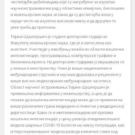
честитајући добитницама које су награђене за изузетан
научноистраживачки рад у областима хемијских, биолошких
и инжењерских наука, истакао да су достигнућа жена у
науци често на изузетно високом нивоу и да друштво то
увек треба да препозна.
Тијана Шуштершич је студент докторских студија на
Факултету инжењерских наука, где је и запослена као
асистент. Учествује у извођењу вежби из области вештачке
интелигенције, програмирања, компјутерске графике и
биоинжењеринга. На докторским студијама усавршавала се
у земљи и иностранству. Члан је више националних и
међународних стручних и научних друштава и рецензент у
више високо индексираних међународних часописа.
Област научног истраживања Тијане Шуштершич је
примењена информатика у инжењерству, а циљ је да
покаже да вештачка интелигенција може да се примени на
више различитих грана медицине и помогне у медицинској
дијагностици. Бави се и имплементацијом алгоритама
вештачке интелигенције у циљу развоја епидемиолошког
модела ширења COVID-19 болести на нивоу популације, као
и персонализованог модела развоја клиничке слике код