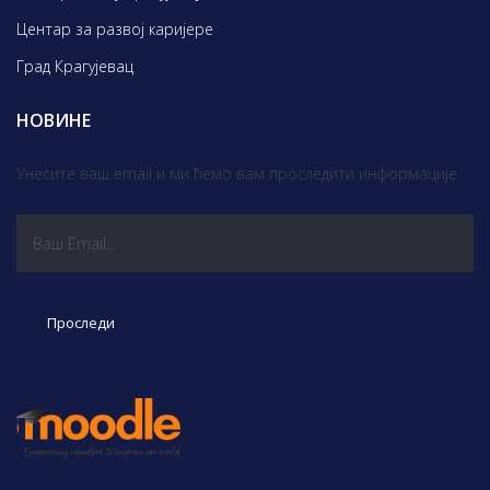
Центар за развој каријере
Град Крагујевац
НОВИНЕ
Унесите ваш email и ми ћемо вам проследити информације