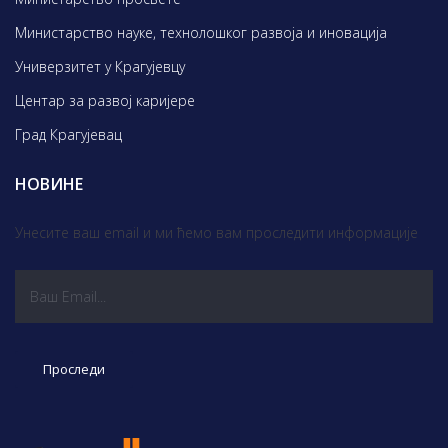
Министарство науке, технолошког развоја и иновација
Универзитет у Крагујевцу
Центар за развој каријере
Град Крагујевац
НОВИНЕ
Унесите ваш email и ми ћемо вам проследити информације