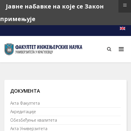
≡
Јавне набавке на које се Закон
примењује
e-Learning
e-Index
e-Teacher
ДОКУМЕНТА
Акта Факултета
Акредитације
Обезбеђење квалитета
Акта Универзитета