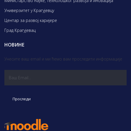
Министарство науке, технолошког развоја и иновација
Универзитет у Крагујевцу
Центар за развој каријере
Град Крагујевац
НОВИНЕ
Унесите ваш email и ми ћемо вам проследити информације