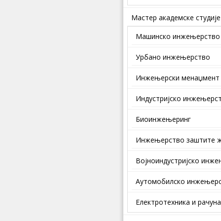
Мастер академске студије
Машинско инжењерство
Урбано инжењерство
Инжењерски менаџмент
Индустријско инжењерс
Биоинжењеринг
Инжењерство заштите ж
Војноиндустријско инж
Аутомобилско инжењер
Електротехника и рачун