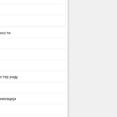
вности
стер раду
анизација