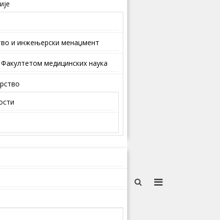
ије
тво и инжењерски менаџмент
 Факултетом медицинских наука
арство
ости