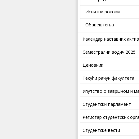
Испитни рокови
Обавештења
Календар наставних акти
Семестрални водич 2025.
Ценовник
Текући рачун факултета
Упутство о завршном и ма
Студентски парламент
Регистар студентских орг
Студентске вести