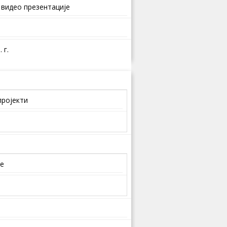
 видео презентације
 г.
пројекти
је