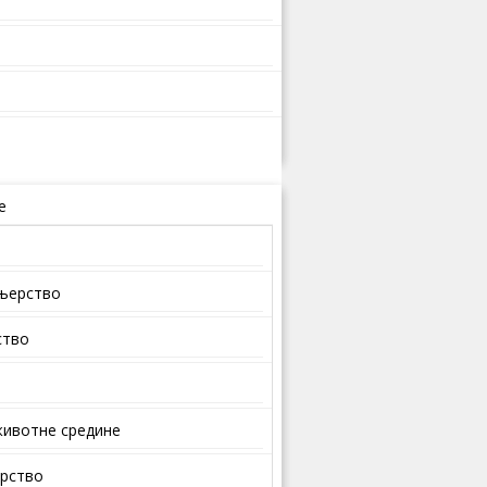
е
ењерство
ство
ивотне средине
арство