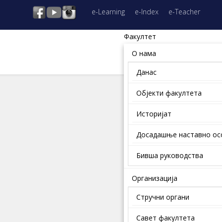
e-Learning
e-Index
e-Teacher
Факултет
О нама
Данас
Објекти факултета
Историјат
Досадашње наставно о
Бивша руководства
Организација
Стручни органи
Савет факултета