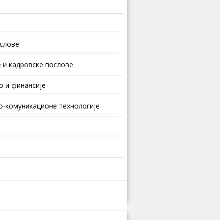
ослове
 и кaдрoвскe пoслoвe
о и финансије
-комуникационе технологије