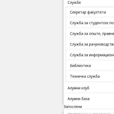
Службе
Секретар факултета
Служба за студентске п
Службa зa oпштe, прaвнe
Служба за рачуноводств
Служба за информационо
Библиотека
Техничка служба
Алумни клуб
Алумни база
Запослени