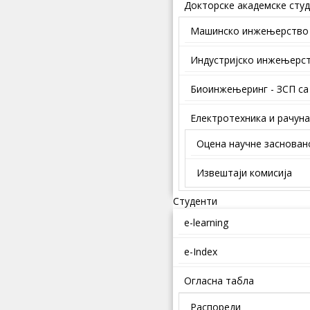
Докторске академске студ
Mашинско инжењерство
Индустријско инжењерс
Биоинжењеринг - ЗСП са
Електротехника и рачун
Оцена научне заснован
Извештаји комисија
Студенти
e-learning
e-Index
Огласна табла
Распореди