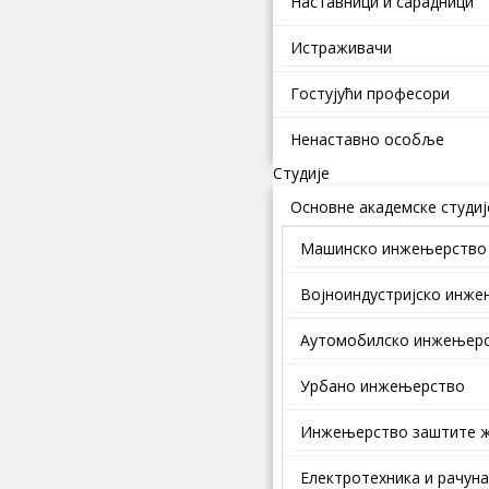
Наставници и сарадници
Истраживачи
Гостујући професори
Ненаставно особље
Студије
Основне академске студиј
Машинско инжењерство
Војноиндустријско инж
Аутомобилско инжењер
Урбано инжењерство
Инжењерство заштите ж
Електротехника и рачун