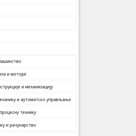
машинство
ила и моторе
струкције и механизацију
еханику и аутоматско управљање
 процесну технику
ку и рачунарство