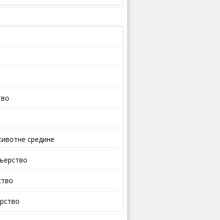
тво
ивотне средине
ењерство
ство
арство