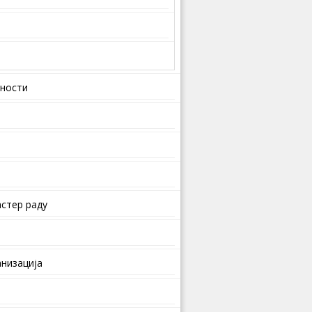
вности
стер раду
анизација