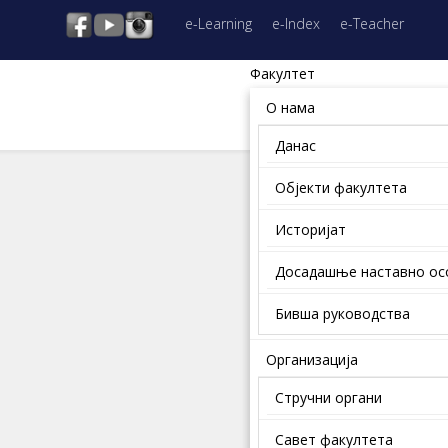
e-Learning
e-Index
e-Teacher
Факултет
О нама
Данас
Објекти факултета
Историјат
Досадашње наставно о
Бивша руководства
Организација
Стручни органи
Савет факултета