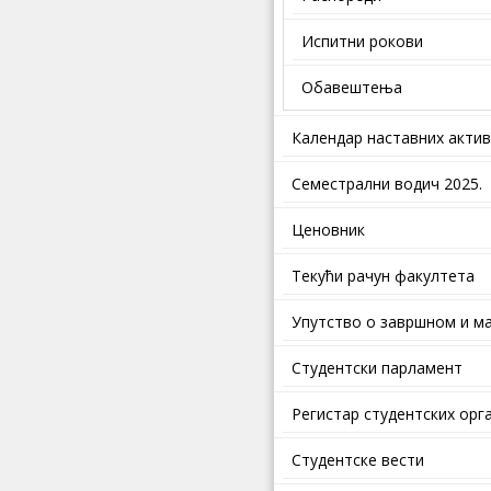
Испитни рокови
Обавештења
Календар наставних акти
Семестрални водич 2025.
Ценовник
Текући рачун факултета
Упутство о завршном и ма
Студентски парламент
Регистар студентских орг
Студентске вести