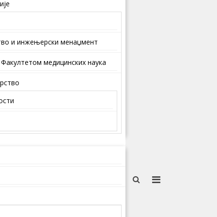
ије
тво и инжењерски менаџмент
 Факултетом медицинских наука
арство
ости