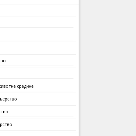
тво
ивотне средине
ењерство
ство
арство