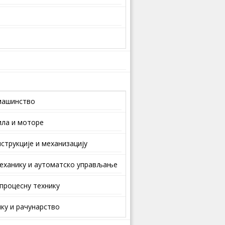
машинство
ила и моторе
струкције и механизацију
еханику и аутоматско управљање
 процесну технику
ку и рачунарство