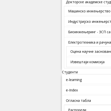
Докторске академске студ
Mашинско инжењерство
Индустријско инжењерс
Биоинжењеринг - ЗСП са
Електротехника и рачун
Оцена научне заснован
Извештаји комисија
Студенти
e-learning
e-Index
Огласна табла
Распореди