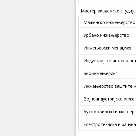
Мастер академске студије
Машинско инжењерство
Урбано инжењерство
Инжењерски менаџмент
Индустријско инжењерс
Биоинжењеринг
Инжењерство заштите ж
Војноиндустријско инж
Аутомобилско инжењер
Електротехника и рачун