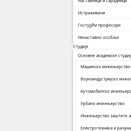
Наставници и сарадници
Истраживачи
Гостујући професори
Ненаставно особље
Студије
Основне академске студиј
Машинско инжењерство
Војноиндустријско инж
Аутомобилско инжењер
Урбано инжењерство
Инжењерство заштите ж
Електротехника и рачун