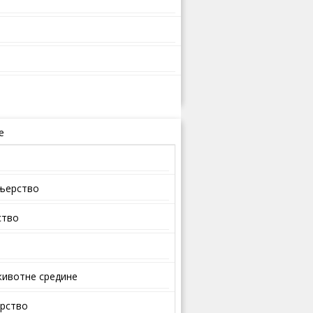
е
ењерство
ство
ивотне средине
арство