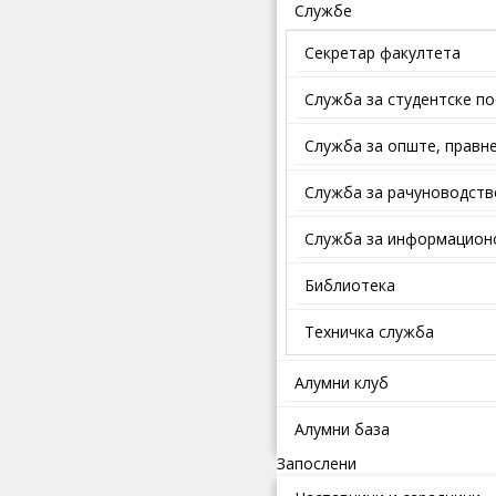
Службе
Секретар факултета
Служба за студентске п
Службa зa oпштe, прaвнe
Служба за рачуноводств
Служба за информационо
Библиотека
Техничка служба
Алумни клуб
Алумни база
Запослени