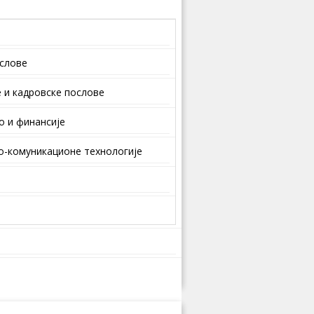
ослове
 и кaдрoвскe пoслoвe
о и финансије
-комуникационе технологије