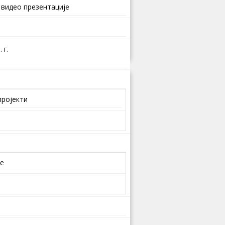
 видео презентације
 г.
пројекти
је