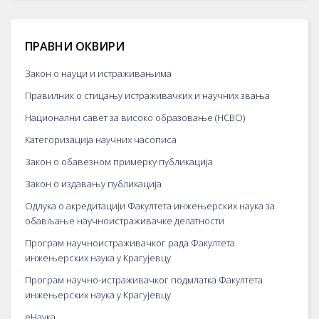
ПРАВНИ ОКВИРИ
Закон о науци и истраживањима
Правилник о стицању истраживачких и научних звања
Национални савет за високо образовање (НСВО)
Категоризација научних часописа
Закон о обавезном примерку публикација
Закон о издавању публикација
Одлука о акредитацији Факултета инжењерских наука за
обављање научноистраживачке делатности
Програм научноистраживачког рада Факултета
инжењерских наука у Крагујевцу
Програм научно-истраживачког подмлатка Факултета
инжењерских наука у Крагујевцу
еНаука