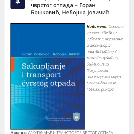
чврстог отпада – Горан
Бошковић, Небојша Јовичић
Напомена:
Основни
универзитетски
уџбеник "
Сакупљање
и транспорт
чврстог отпада
"
можете купити у
библиотеци
Факултета
инжењерских наука.
Цена
уџбеника
је
1
5
00,00 динара.
Наслов:
САКУПЉАЊЕ И ТРАНСПОРТ ЧВРСТОГ ОТПАДА