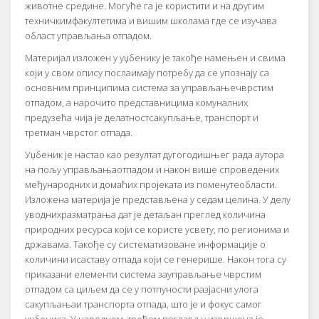
животне средине. Могуће га је користити и на другим
техничкимфакултетима и вишим школама где се изучава
област управљања отпадом.
Материјал изложен у уџбенику је такође намењен и свима
који у свом опису послаимају потребу да се упознају са
основним принципима система за управљањечврстим
отпадом, а нарочито представницима комуналних
предузећа чија је делатностсакупљање, транспорт и
третман чврстог отпада.
Уџбеник је настао као резултат дугогодишњег рада аутора
на пољу управљањаотпадом и након више спроведених
међународних и домаћих пројеката из поменутеобласти.
Изложена материја је представљена у седам целина. У делу
уводнихразматрања дат је детаљан преглед количина
природних ресурса који се користе усвету, по регионима и
државама. Такође су систематизоване информације о
количини исаставу отпада који се генерише. Након тога су
приказани елементи система зауправљање чврстим
отпадом са циљем да се у потпуности разјасни улога
сакупљањаи транспорта отпада, што је и фокус самог