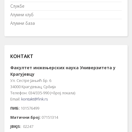
Службе
Алумни клуб
Алумни база
КОНТАКТ
Факултет инжењерских наука Универзитета у
Крагујевцу
Ул. Сестре Јањић бр. 6
34000 Крагујевац, Србија
Телефон: 034/335-990 (+број локала)
Email:
kontakt@fink.rs
ПИБ:
101576499
Матични број:
07151314
JBKJS:
02247