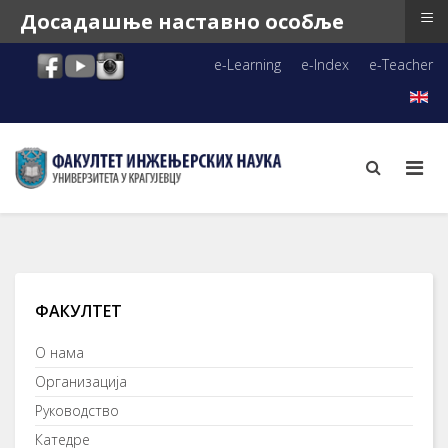
≡
Досадашње наставно особље
e-Learning
e-Index
e-Teacher
ФАКУЛТЕТ
О нама
Организација
Руководство
Катедре