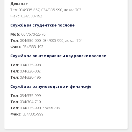
Деканат
Тел: 034/335-867; 034/335-990, локал 703
Факс: 034/333-192
Служба за студентске послове
Моб:
064/670-55-76
Тел
: 034/336-000; 034/335-990, локал 704
Факс
: 034/333-192
Служба за опште правне и кадровске послове
Тел
: 034/335-998
Тел
: 034/336-002
Тел
: 034/330-196
Служба за рачуноводство и финансије
Тел
: 034/335-999
Тел
: 034/304-710
Тел
: 034/335-990, локал 706
Факс
: 034/335-999