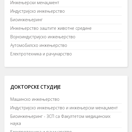
Инжењерски менаџмент
Индустријско инжењерство
Биоинжењеринг
Инжењерство заштите животне средине
Војноиндустријско инжењерство
Аутомобилско инжењерство
Електротехника и рачунарство
ДОКТОРСКЕ СТУДИЈЕ
Mашинско инжењерство
Индустријско инжењерство и инжењерски менаџмент
Биоинжењеринг - ЗСП са Факултетом медицинских
наука
Електротехника и рачунарство