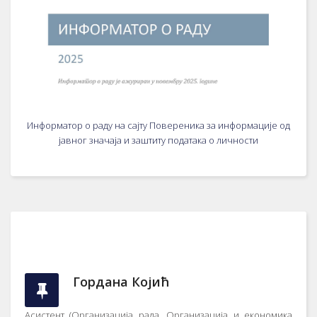
Информатор о раду на сајту Повереника за информације од
јавног значаја и заштиту података о личности
Гордана Којић
Aсистeнт (Oргaнизaциja рaдa, Oргaнизaциja и eкoнoмикa