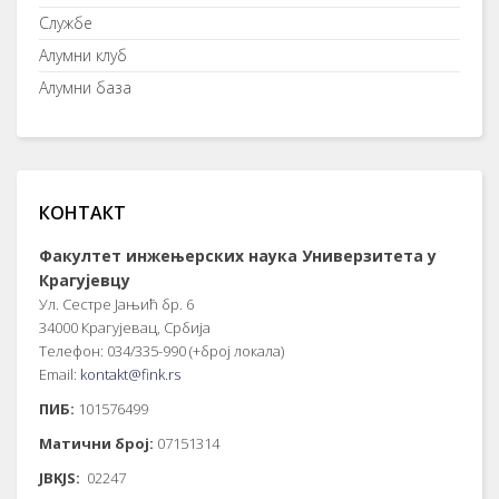
Службе
Алумни клуб
Алумни база
КОНТАКТ
Факултет инжењерских наука Универзитета у
Крагујевцу
Ул. Сестре Јањић бр. 6
34000 Крагујевац, Србија
Телефон: 034/335-990 (+број локала)
Email:
kontakt@fink.rs
ПИБ:
101576499
Матични број:
07151314
JBKJS:
02247