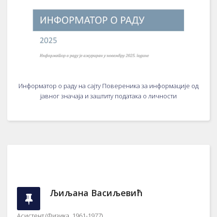
Информатор о раду на сајту Повереника за информације од
јавног значаја и заштиту података о личности
Љиљaнa Вaсиљeвић
Aсистeнт (Физикa, 1961-1977)