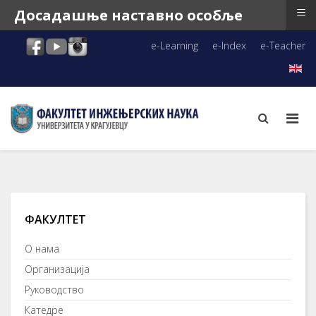
≡
Досадашње наставно особље
e-Learning
e-Index
e-Teacher
ФАКУЛТЕТ
О нама
Организација
Руководство
Катедре