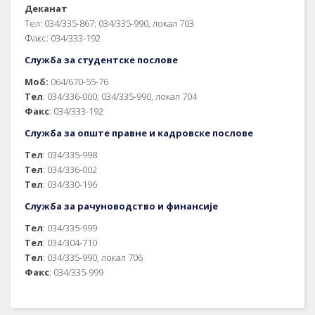
Деканат
Тел: 034/335-867; 034/335-990, локал 703
Факс: 034/333-192
Служба за студентске послове
Моб:
064/670-55-76
Тел
: 034/336-000; 034/335-990, локал 704
Факс
: 034/333-192
Служба за опште правне и кадровске послове
Тел
: 034/335-998
Тел
: 034/336-002
Тел
: 034/330-196
Служба за рачуноводство и финансије
Тел
: 034/335-999
Тел
: 034/304-710
Тел
: 034/335-990, локал 706
Факс
: 034/335-999