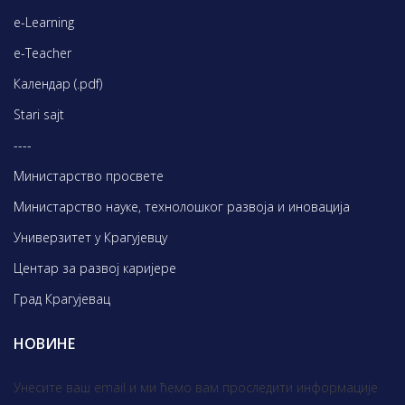
e-Learning
e-Teacher
Календар (.pdf)
Stari sajt
----
Министарство просвете
Министарство науке, технолошког развоја и иновација
Универзитет у Крагујевцу
Центар за развој каријере
Град Крагујевац
НОВИНЕ
Унесите ваш email и ми ћемо вам проследити информације