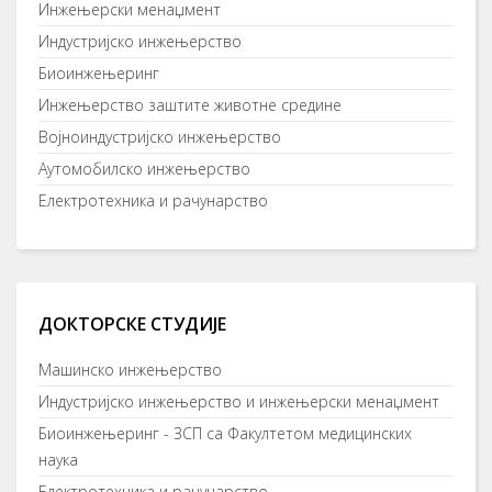
Инжењерски менаџмент
Индустријско инжењерство
Биоинжењеринг
Инжењерство заштите животне средине
Војноиндустријско инжењерство
Аутомобилско инжењерство
Електротехника и рачунарство
ДОКТОРСКЕ СТУДИЈЕ
Mашинско инжењерство
Индустријско инжењерство и инжењерски менаџмент
Биоинжењеринг - ЗСП са Факултетом медицинских
наука
Електротехника и рачунарство