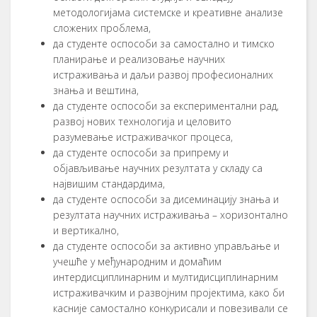
методологијама системске и креативне анализе
сложених проблема,
да студенте оспособи за самостално и тимско
планирање и реализовање научних
истраживања и даљи развој професионалних
знања и вештина,
да студенте оспособи за експериментални рад,
развој нових технологија и целовито
разумевање истраживачког процеса,
да студенте оспособи за припрему и
објављивање научних резултата у складу са
највишим стандардима,
да студенте оспособи за дисеминацију знања и
резултата научних истраживања – хоризонтално
и вертикално,
да студенте оспособи за активно управљање и
учешће у међународним и домаћим
интердисциплинарним и мултидисциплинарним
истраживачким и развојним пројектима, како би
касније самостално конкурисали и повезивали се