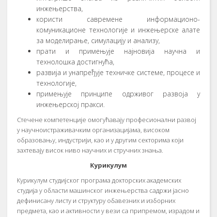
инжењерства,
користи савремене информационо-
комуникационе технологије и инжењерске алате
за моделирање, симулацију и анализу,
прати и примењује најновија научна и
технолошка достигнућа,
развија и унапређује техничке системе, процесе и
технологије,
примењује принципе одрживог развоја у
инжењерској пракси.
Стечене компетенције омогућавају професионални развој
у научноистраживачким организацијама, високом
образовању, индустрији, као и у другим секторима који
захтевају висок ниво научних и стручних знања.
Курикулум
Курикулум студијског програма докторских академских
студија у области машинског инжењерства садржи јасно
дефинисану листу и структуру обавезних и изборних
предмета, као и активности у вези са припремом, израдом и