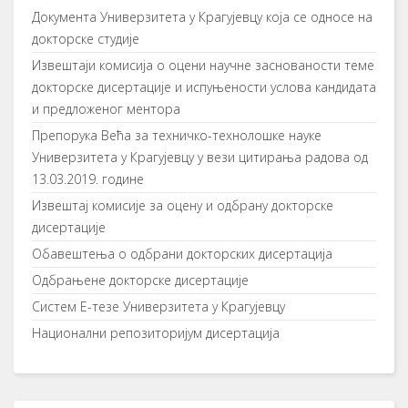
Документа Универзитета у Крагујевцу која се односе на
докторске студије
Извештаји комисија о оцени научне заснованости теме
докторске дисертације и испуњености услова кандидата
и предложеног ментора
Препорука Већа за техничко-технолошке науке
Универзитета у Крагујевцу у вези цитирања радова од
13.03.2019. године
Извештај комисије за оцену и одбрану докторске
дисертације
Обавештења о одбрани докторских дисертација
Одбрањене докторске дисертације
Систем Е-тезе Универзитета у Крагујевцу
Национални репозиторијум дисертација