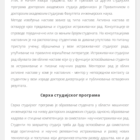
Упис и начин избора предмета, као и прелазак са других студијских
програма докторских академских студија дефинисан је Правилником о
докторским академским студијама Факултета инжењерских наука.
Методе извођења наставе зависе од типа наставе. Активна настава се
остварује кроз предавања и студијски истраживачки рад. Консултације се
спроводе појединачно или са мањим бројем студената. На консултацијама
наставник је на располагању студентима за давање упутстава по питању
приступа учењу; објашњења у вези истраживачког студијског рада,
упућивање на правилно коришћење литературе. Истраживачки студијски
рад обухвата све облике наставе који су у функцији оспособљавања студента
за истраживање и писање научних радова. Менторски рад је облик
активне наставе у коме је наставник - ментор у непосредном контакту са
студентом у вези израде докторске дисертације и публиковања остварених
резултата..
Сврха студијског програма
Сврха студијског програма је образовање студената у области машинског
инжењерства на нивоу докторских академских студија, односно, образовање
кадрова и стицање компетенција за самосталан научноистраживачки рад.
Студенти по завршетку студија треба да буду оспособљени да самостално
воде оригинална и научно релевантна истраживања и развој нових
технологија и поступака који доприносе општем развоју друштва, као и да