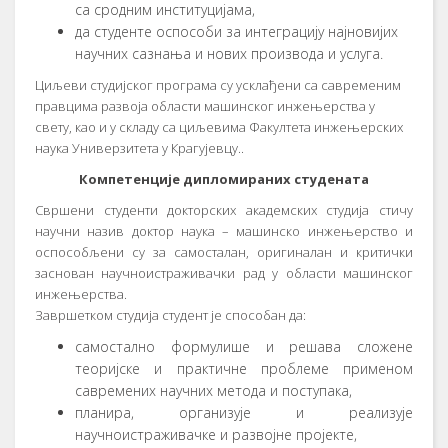
са сродним институцијама,
да студенте оспособи за интеграцију најновијих
научних сазнања и нових производа и услуга.
Циљеви студијског програма су усклађени са савременим
правцима развоја области машинског инжењерства у
свету, као и у складу са циљевима Факултета инжењерских
наука Универзитета у Крагујевцу..
Компетенције дипломираних студената
Свршени студенти докторских академских студија стичу
научни назив доктор наука – машинско инжењерство и
оспособљени су за самосталан, оригиналан и критички
заснован научноистраживачки рад у области машинског
инжењерства.
Завршетком студија студент је способан да:
самостално формулише и решава сложене
теоријске и практичне проблеме применом
савремених научних метода и поступака,
планира, организује и реализује
научноистраживачке и развојне пројекте,