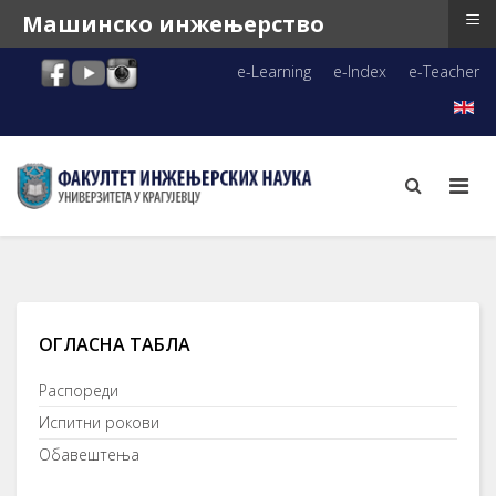
≡
Mашинско инжењерство
e-Learning
e-Index
e-Teacher
ОГЛАСНА ТАБЛА
Распореди
Испитни рокови
Обавештења