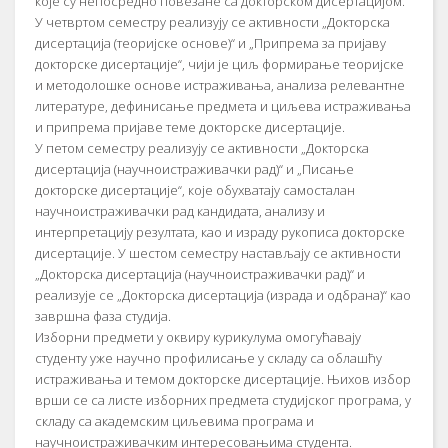
које су непосредно повезане са докторском дисертацијом.
У четвртом семестру реализују се активности „Докторска
дисертација (теоријске основе)“ и „Припрема за пријаву
докторске дисертације“, чији је циљ формирање теоријске
и методолошке основе истраживања, анализа релевантне
литературе, дефинисање предмета и циљева истраживања
и припрема пријаве теме докторске дисертације.
У петом семестру реализују се активности „Докторска
дисертација (научноистраживачки рад)“ и „Писање
докторске дисертације“, које обухватају самосталан
научноистраживачки рад кандидата, анализу и
интерпретацију резултата, као и израду рукописа докторске
дисертације. У шестом семестру настављају се активности
„Докторска дисертација (научноистраживачки рад)“ и
реализује се „Докторска дисертација (израда и одбрана)“ као
завршна фаза студија.
Изборни предмети у оквиру курикулума омогућавају
студенту уже научно профилисање у складу са облашћу
истраживања и темом докторске дисертације. Њихов избор
врши се са листе изборних предмета студијског програма, у
складу са академским циљевима програма и
научноистраживачким интересовањима студента.