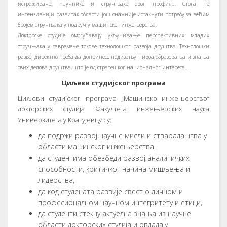
истраживаче, научнике и стручњаке овог профила. Стога ће
интензивнији развитак области још снажније истакнути потребу за већим
бројем стручњака у подручју машинског инжењерства.
Докторске студије омогућавају укључивање перспективних младих
стручњака у савремене токове технолошког развоја друштва. Технолошки
развој директно треба да допринесе подизању нивоа образовања и знања
свих делова друштва, што је од стратешког националног интереса..
Циљеви студијског програма
Циљеви студијског програма „Машинско инжењерство“
докторских студија Факултета инжењерских наука
Универзитета у Крагујевцу су:
да подржи развој научне мисли и стваралаштва у
области машинског инжењерства,
да студентима обезбеди развој аналитичких
способности, критичког начина мишљења и
лидерства,
да код студената развије свест о личном и
професионалном научном интегритету и етици,
да студенти стекну актуелна знања из научне
области докторских студија и овладају