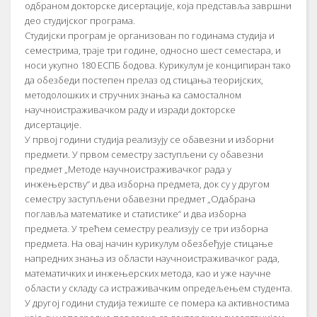
одбраном докторске дисертације, која представља завршни
део студијског програма.
Студијски програм је организован по годинама студија и
семестрима, траје три године, односно шест семестара, и
носи укупно 180 ЕСПБ бодова. Курикулум је конципиран тако
да обезбеди постепен прелаз од стицања теоријских,
методолошких и стручних знања ка самосталном
научноистраживачком раду и изради докторске
дисертације.
У првој години студија реализују се обавезни и изборни
предмети. У првом семестру заступљени су обавезни
предмет „Методе научноистраживачког рада у
инжењерству“ и два изборна предмета, док су у другом
семестру заступљени обавезни предмет „Одабрана
поглавља математике и статистике“ и два изборна
предмета. У трећем семестру реализују се три изборна
предмета. На овај начин курикулум обезбеђује стицање
напредних знања из области научноистраживачког рада,
математичких и инжењерских метода, као и уже научне
области у складу са истраживачким опредељењем студента.
У другој години студија тежиште се помера ка активностима