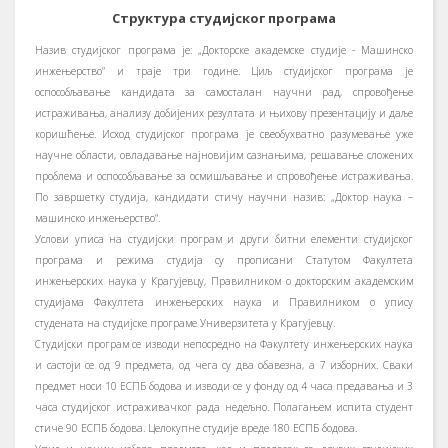
Структура студијског програма
Назив студијског програма је: „Докторске академске студије - Машинско
инжењерство“ и траје три године. Циљ студијског програма је
оспособљавање кандидата за самосталан научни рад, спровођење
истраживања, анализу добијених резултата и њихову презентацију и даље
коришћење. Исход студијског програма је свеобухватно разумевање уже
научне области, овладавање најновијим сазнањима, решавање сложених
проблема и оспособљавање за осмишљавање и спровођење истраживања.
По завршетку студија, кандидати стичу научни назив: „Доктор наука –
машинско инжењерство“.
Услови уписа на студијски програм и други битни елементи студијског
програма и режима студија су прописани Статутом Факултета
инжењерских наука у Крагујевцу, Правилником о докторским академским
студијама Факултета инжењерских наука и Правилником о упису
студената на студијске програме Универзитета у Крагујевцу.
Студијски програм се изводи непосредно на Факултету инжењерских наука
и састоји се од 9 предмета, од чега су два обавезна, а 7 изборних. Сваки
предмет носи 10 ЕСПБ бодова и изводи се у фонду од 4 часа предавања и 3
часа студијског истраживачког рада недељно. Полагањем испита студент
стиче 90 ЕСПБ бодова. Целокупне студије вреде 180 ЕСПБ бодова.