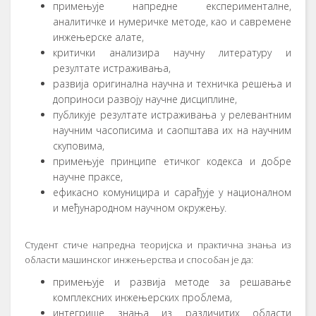
примењује напредне експерименталне,
аналитичке и нумеричке методе, као и савремене
инжењерске алате,
критички анализира научну литературу и
резултате истраживања,
развија оригинална научна и техничка решења и
доприноси развоју научне дисциплине,
публикује резултате истраживања у релевантним
научним часописима и саопштава их на научним
скуповима,
примењује принципе етичког кодекса и добре
научне праксе,
ефикасно комуницира и сарађује у националном
и међународном научном окружењу.
Студент стиче напредна теоријска и практична знања из
области машинског инжењерства и способан је да:
примењује и развија методе за решавање
комплексних инжењерских проблема,
интегрише знања из различитих области