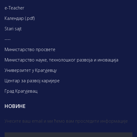
e-Teacher
Календар (.pdf)
Stari sajt
----
Министарство просвете
Министарство науке, технолошког развоја и иновација
Универзитет у Крагујевцу
Центар за развој каријере
Град Крагујевац
НОВИНЕ
Унесите ваш email и ми ћемо вам проследити информације