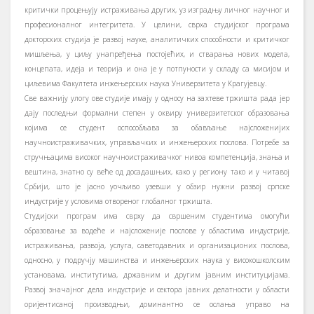
критички процењују истраживања других, уз изградњу личног научног и
професионалног интегритета. У целини, сврха студијског програма
докторских студија је развој науке, аналитичких способности и критичког
мишљења, у циљу унапређења постојећих, и стварања нових модела,
концепата, идеја и теорија и она је у потпуности у складу са мисијом и
циљевима Факултета инжењерских наука Универзитета у Крагујевцу.
Све важнију улогу ове студије имају у односу на захтеве тржишта рада јер
дају последњи формални степен у оквиру универзитетског образовања
којима се студент оспособљава за обављање најсложенијих
научноистраживачких, управљачких и инжењерских послова. Потребе за
стручњацима високог научноистраживачког нивоа компетенција, знања и
вештина, знатно су веће од досадашњих, како у региону тако и у читавој
Србији, што је јасно уочљиво узевши у обзир нужни развој српске
индустрије у условима отвореног глобалног тржишта.
Студијски програм има сврху да свршеним студентима омогући
образовање за водеће и најсложеније послове у областима индустрије,
истраживања, развоја, услуга, саветодавних и организационих послова,
односно, у подручју машинства и инжењерских наука у високошколским
установама, институтима, државним и другим јавним институцијама.
Развој значајног дела индустрије и сектора јавних делатности у области
оријентисаној производњи, доминантно се ослања управо на