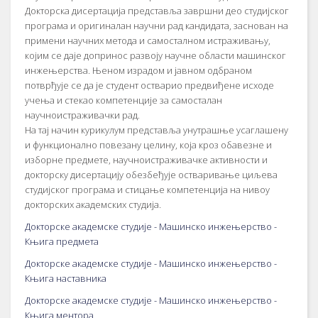
Докторска дисертација представља завршни део студијског
програма и оригиналан научни рад кандидата, заснован на
примени научних метода и самосталном истраживању,
којим се даје допринос развоју научне области машинског
инжењерства. Њеном израдом и јавном одбраном
потврђује се да је студент остварио предвиђене исходе
учења и стекао компетенције за самосталан
научноистраживачки рад.
На тај начин курикулум представља унутрашње усаглашену
и функционално повезану целину, која кроз обавезне и
изборне предмете, научноистраживачке активности и
докторску дисертацију обезбеђује остваривање циљева
студијског програма и стицање компетенција на нивоу
докторских академских студија.
Докторске академске студије - Машинско инжењерство -
Књига предмета
Докторске академске студије - Машинско инжењерство -
Књига наставника
Докторске академске студије - Машинско инжењерство -
Књига ментора